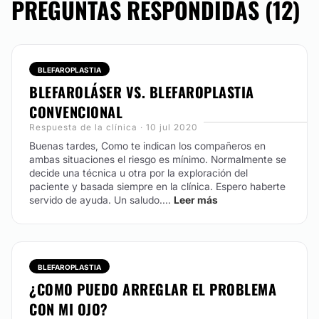
PREGUNTAS RESPONDIDAS (12)
No
Atención en:
BLEFAROPLASTIA
English
BLEFAROLÁSER VS. BLEFAROPLASTIA
Español
CONVENCIONAL
Galego
Respuesta de la clínica · 10 jul 2020
Buenas tardes,
Como te indican los compañeros en
Financiación o facilidades de pago:
ambas situaciones el riesgo es mínimo. Normalmente se
decide una técnica u otra por la exploración del
Sí
paciente y basada siempre en la clínica. Espero haberte
Métodos de pago aceptados:
servido de ayuda. Un saludo....
Leer más
Tarjeta de Crédito/Débito
Transferencia Bancaria
BLEFAROPLASTIA
Efectivo
¿COMO PUEDO ARREGLAR EL PROBLEMA
CON MI OJO?