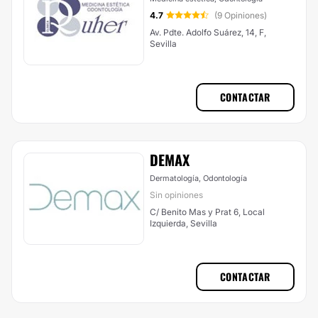
4.7
(9 Opiniones)
Av. Pdte. Adolfo Suárez, 14, F,
Sevilla
CONTACTAR
DEMAX
Dermatología, Odontología
Sin opiniones
C/ Benito Mas y Prat 6, Local
Izquierda, Sevilla
CONTACTAR