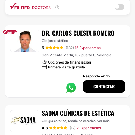
DOCTORS
DR. CARLOS CUESTA ROMERO
Cirujano estético
5
(132)
15 Experiencias
·
San Vicente Martir, 137 puerta 8, Valencia
Opciones de
financiación
Primera visita
gratuita
Responde en
1h
CONTACTAR
SAONA CLÍNICAS DE ESTÉTICA
Cirugía estética, Medicina estética,
ver más
4.8
(12)
2 Experiencias
·