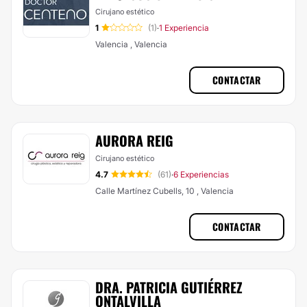
Cirujano estético
1
(1)
1 Experiencia
·
Valencia , Valencia
CONTACTAR
AURORA REIG
Cirujano estético
4.7
(61)
6 Experiencias
·
Calle Martínez Cubells, 10 , Valencia
CONTACTAR
DRA. PATRICIA GUTIÉRREZ
ONTALVILLA