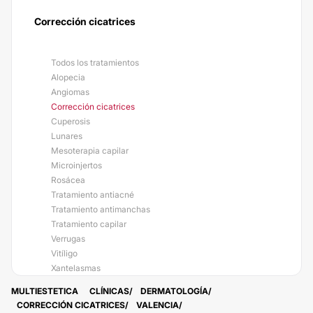
Corrección cicatrices
Todos los tratamientos
Alopecia
Angiomas
Corrección cicatrices
Cuperosis
Lunares
Mesoterapia capilar
Microinjertos
Rosácea
Tratamiento antiacné
Tratamiento antimanchas
Tratamiento capilar
Verrugas
Vitíligo
Xantelasmas
MULTIESTETICA
CLÍNICAS
DERMATOLOGÍA
CORRECCIÓN CICATRICES
VALENCIA