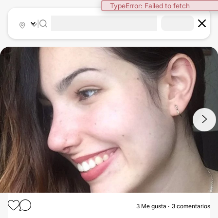
TypeError: Failed to fetch
|
1
/
3
3
Me gusta
3 comentarios
RINOPLASTIA