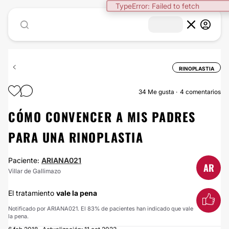
TypeError: Failed to fetch
RINOPLASTIA
34
Me gusta
4 comentarios
CÓMO CONVENCER A MIS PADRES
PARA UNA RINOPLASTIA
Paciente:
ARIANA021
AR
Villar de Gallimazo
El tratamiento
vale la pena
Notificado por ARIANA021. El 83% de pacientes han indicado que vale
la pena.