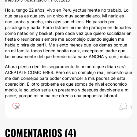
6 feb 2018 · Actualización: 11 oct 2023
Hola, tengo 22 años, vivo en Peru yactualmente no trabajo. Lo
que pasa es que soy un chico muy acomplejado. Mi nariz es
con joroba y ancha, mis ojos son chicos. He pasado por
psicologos y nada. Para distraer mi mente participe en deportes
como natacion y basket, pero cada vez que quiero socializar en
fiesta o reuniones siempre me acomplejo cuando alguien me
habla o mira de perfil. Me siento menos que los demás porque
en mi familia todos tienen bonita nariz, excepto mi padre que
lastimosamente del que herede esta nariz ANCHA y con joroba.
Ahora pienso decirles seguramente lo primero que dirian será
ACEPTATE COMO ERES. Pero es un complejo real, necesito que
me den consejos para poder convencer a mis padres de esta
operación. El otro problema es que somos de nivel economico
medio, la solucion seria un prestamo y después devolverle a mi
padre, porque mi prima me ofrecio una propuesta laboral.
34
4
COMENTARIOS (
4
)