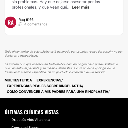
sin problemas. Hay que dejarse asesorar por los
profesionales, y que vean qué...
Leer más
Raq_9166
RA
4 comentarios
Todo el contenido de esta página está generado por usuarios reales del portal y no por
doctores o especialistas.
La información que aparece en Multiestetica.com en ningún caso puede sustituir la
relación entre el paciente y su médico. Multiestetica.com no hace apología de un
tratamiento médico específico, de un producto comercial o de un servicio.
MULTIESTETICA
EXPERIENCIAS
EXPERIENCIAS REALES SOBRE RINOPLASTIA
CÓMO CONVENCER A MIS PADRES PARA UNA RINOPLASTIA
ÚLTIMAS CLÍNICAS VISTAS
Dr. Jesús Alós Villacrosa
Consultori Bayés