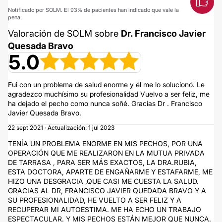
Notificado por SOLM. El 93% de pacientes han indicado que vale la
pena.
Valoración de SOLM sobre
Dr. Francisco Javier
Quesada Bravo
5.0
Fui con un problema de salud enorme y él me lo solucionó. Le
agradezco muchísimo su profesionalidad Vuelvo a ser feliz, me
ha dejado el pecho como nunca soñé. Gracias Dr . Francisco
Javier Quesada Bravo.
22 sept 2021 · Actualización: 1 jul 2023
TENÍA UN PROBLEMA ENORME EN MIS PECHOS, POR UNA
OPERACIÓN QUE ME REALIZARON EN LA MUTUA PRIVADA
DE TARRASA , PARA SER MÁS EXACTOS, LA DRA.RUBIA,
ESTA DOCTORA, APARTE DE ENGAÑARME Y ESTAFARME, ME
HIZO UNA DESGRACIA ,QUE CASI ME CUESTA LA SALUD.
GRACIAS AL DR, FRANCISCO JAVIER QUEDADA BRAVO Y A
SU PROFESIONALIDAD, HE VUELTO A SER FELIZ Y A
RECUPERAR MI AUTOESTIMA. ME HA ECHO UN TRABAJO
ESPECTACULAR. Y MIS PECHOS ESTÁN MEJOR QUE NUNCA.