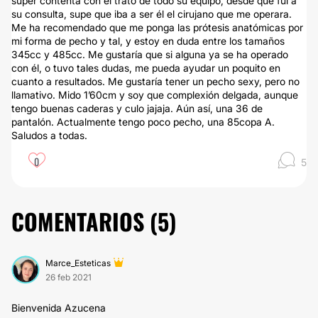
súper contenta con el trato de todo su equipo, desde que fui a
su consulta, supe que iba a ser él el cirujano que me operara.
Me ha recomendado que me ponga las prótesis anatómicas por
mi forma de pecho y tal, y estoy en duda entre los tamaños
345cc y 485cc. Me gustaría que si alguna ya se ha operado
con él, o tuvo tales dudas, me pueda ayudar un poquito en
cuanto a resultados. Me gustaría tener un pecho sexy, pero no
llamativo. Mido 1’60cm y soy que complexión delgada, aunque
tengo buenas caderas y culo jajaja. Aún así, una 36 de
pantalón. Actualmente tengo poco pecho, una 85copa A.
Saludos a todas.
0
5
COMENTARIOS (
5
)
Marce_Esteticas
26 feb 2021
Bienvenida Azucena