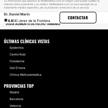
La información que aparece en Multiestetica.com en ningún caso puede sustituir la
relación entre el paciente y su médico. Multiestetica.com no hace apología de un
tratamiento médico específico, de un producto comercial o de un servicio.
Dr. Daniel Marín
MULTIESTETICA
EXPERIENCIAS
CONTACTAR
EXPERIENCIAS REALES SOBRE AUMENTO DE PECHO
4.8
(4)
·
Jerez de la Frontera
DUDA AUMENTO DE PECHO TAMAÑO
ÚLTIMAS CLÍNICAS VISTAS
Epidermos
Centro Rubi
Fisioderma
Geli D'mora
Clínica Wellcaremedica
PROVINCIAS TOP
Madrid
Barcelona
Valencia