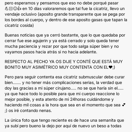
pero esperamos y pensamos que eso no debe porqué pasar
💪🏻😊👍 en 10 días valoraremos que tal fue la cicatriz, llevo un
vendaje oclusivo (aposito grande transparente que se pega por
los bordes al cuerpo, y dentro de ese aposito gasas que tapan la
cicatriz cosida)
Buenas noticias que ya cerró bastante, que lo que quedaba por
cerrar fue ese agujerin y ya está cerrado y solo queda tener
mucha paciencia y rezar por que todo salga súper bien y no
vayamos pasos hacia atrás si no hacia adelante.
RESPECTO AL PECHO YA OS DIJE Y CONTÉ QUE ESTÁ MUY
BONITO MUY ASIMÉTRICO MUY CONTENTA CON EL♥️;)
Pero para seguir contenta esa cicatriz submuscular debe curar
bien....... y no tener más complicaciones serias, la verdad que
doy las gracias a mi súper cirujano..... no se que haría sin el.....
ya que hace todo lo posible para que mi cuerpo reaccione lo
mejor posible, y esta atento de mi 24horas cuidándome y
haciendo mil cosas a la hora que sea en el momento que sea 💕
;) os iré contando nenas.
La única foto que tengo reciente es de hace una semanita que
ya subí pero bueno la dejo por aquí de nuevo un beso a todas