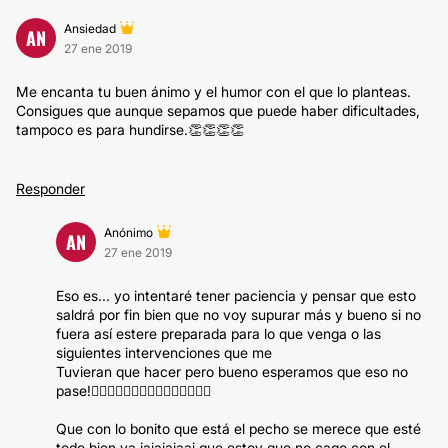
Ansiedad
AN
27 ene 2019
Me encanta tu buen ánimo y el humor con el que lo planteas.
Consigues que aunque sepamos que puede haber dificultades,
tampoco es para hundirse.👏👏👏👏
Responder
Anónimo
AN
27 ene 2019
Eso es... yo intentaré tener paciencia y pensar que esto
saldrá por fin bien que no voy supurar más y bueno si no
fuera así estere preparada para lo que venga o las
siguientes intervenciones que me
Tuvieran que hacer pero bueno esperamos que eso no
pase!🤦🏻‍♀️🤦🏻‍♀️🤦🏻‍♀️🤦🏻‍♀️🤦🏻‍♀️
Que con lo bonito que está el pecho se merece que esté
todo bien ya jajajajaaj que estoy que no cago con el...