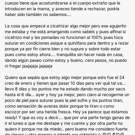
cuerpo tiene que acostumbrarse a el cuerpo extraño que le
introducen en la mama, y aveces tiende a rechazar, podría
haber sido también no sabemos....
La cosa que empecé a cicatrizar algo mejor pero ese agujerito
me estaba y me está amargando como sabéis y pues alfinal si
cicatrizo mal y las pomadas no funcionan al 100% pues toca
suturar en condiciones asique a quirófano para dentro y a rezar
porque ya por fin cierre bien y no supure y sobre todo estar
pues como estoy ahora.... tranquilita sin hacer nada en casa,
dando algún paseo como estoy y bueno, cero pesos, no puedo
ni fregar jaajajaja jajajaja
Quiero que sepáis que estoy algo mejor porque esto fue el 24
creo de enero y tienen que pasar 10 días para ver qué tal va...
llevo 8 días y los puntos me ha estado dando mucho por saco
hasta el 6 día... ayer y hoy ya mejor, pero claro al recogerme un
poco de piel para suturar pues la piel sufre y los puntos tiran,
como sensación de aveces dolor porque te tiran o como
escozor por ser una herida fresca. Hoy ya parece que estamos
ready! Y que os voy a decir.... que por una parte tengo ganas de
ir el lunes a que me destape y me cuente y por otra parte no
quiero ir porque me da miedo.. pero bueno me considero fuerte
de alguna u otra manera e intento ser optimista (: 😍😊💕😊😍