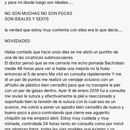
y para mi desde luego son ideales.....
NO SON MUCHAS NO SON POCAS
SON IDEALES Y SEXYS
la verdad que estoy muy contenta con ellas era lo que decía....
NOVEDADES:
Había contado que hace unos días se me abrió un puntito de
una de las cicatrices submusculares.
El doctor pensó que se me cerraría me echo pomada Bactroban
media 48 horas para ver si había una mejoría no la hubo
entonces el 5 de enero Me citó en consulta rápidamente Y me
di un par de puntos me realizó un vendaje oclusivo con un
aPósito de plástico bien cerradito para que no transpire la piel
con un par de gasas dentro. Ayer 9 de enero 2019 fui a consulta
me revisó la sutura y efectivamente la piel a reaccionado y
soportado bien la tensión de la sutura con lo cual eso es un
avance, me volvió a poner un aposito bien cerradito de nuevo y
bueno poco a poco controlando que cierre ese agujerito
chiquitín se me empezó abrir. Estoy muy cuidada y muy
mimada, controlada 24 horas tanto en consulta como por móvil
por whatsap fotos, todas las vías posibles que existen y os