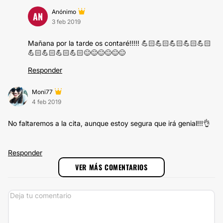
Anónimo
AN
3 feb 2019
Mañana por la tarde os contaré!!!!! 💪🏻💪🏻💪🏻💪🏻💪🏻
💪🏻💪🏻💪🏻💪🏻😊😊😊😊😊😊
Responder
Moni77
4 feb 2019
No faltaremos a la cita, aunque estoy segura que irá genial!!!👌
Responder
VER MÁS COMENTARIOS