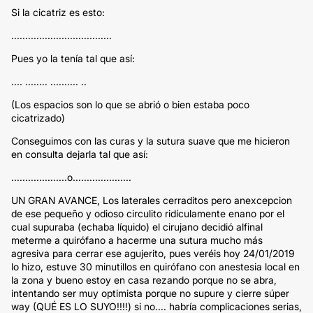
Si la cicatriz es esto:
....................................
Pues yo la tenía tal que así:
.... ........ .......... ..
(Los espacios son lo que se abrió o bien estaba poco
cicatrizado)
Conseguimos con las curas y la sutura suave que me hicieron
en consulta dejarla tal que así:
....................o.....................
UN GRAN AVANCE, Los laterales cerraditos pero anexcepcion
de ese pequeño y odioso circulito ridículamente enano por el
cual supuraba (echaba líquido) el cirujano decidió alfinal
meterme a quirófano a hacerme una sutura mucho más
agresiva para cerrar ese agujerito, pues veréis hoy 24/01/2019
lo hizo, estuve 30 minutillos en quirófano con anestesia local en
la zona y bueno estoy en casa rezando porque no se abra,
intentando ser muy optimista porque no supure y cierre súper
way (QUÉ ES LO SUYO!!!!) si no.... habría complicaciones serias,