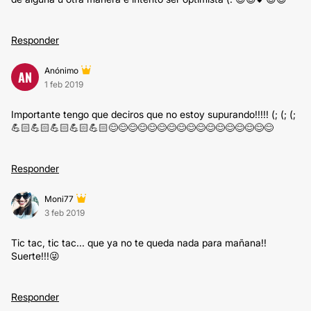
Responder
Anónimo
AN
1 feb 2019
Importante tengo que deciros que no estoy supurando!!!!! (; (; (;
💪🏻💪🏻💪🏻💪🏻💪🏻😊😊😊😊😊😊😊😊😊😊😊😊😊😊😊😊😊
Responder
Moni77
3 feb 2019
Tic tac, tic tac... que ya no te queda nada para mañana!!
Suerte!!!😜
Responder