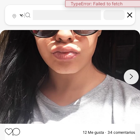
TypeError: Failed to fetch
|
1
/
13
12
Me gusta
34 comentarios
AUMENTO LABIOS