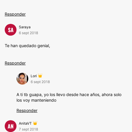
Responder
Saraya
SA
6 sept 2018
Te han quedado genial,
Responder
Lori
6 sept 2018
A ti tb guapa, yo los llevo desde hace años, ahora solo
los voy manteniendo
Responder
AnitaVT
AN
7 sept 2018