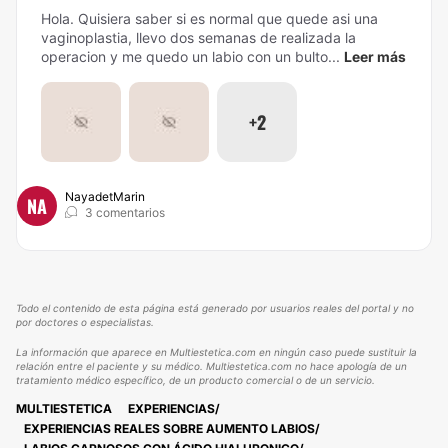
Hola. Quisiera saber si es normal que quede asi una
vaginoplastia, llevo dos semanas de realizada la
operacion y me quedo un labio con un bulto...
Leer más
+2
NayadetMarin
NA
3 comentarios
Todo el contenido de esta página está generado por usuarios reales del portal y no
por doctores o especialistas.
La información que aparece en Multiestetica.com en ningún caso puede sustituir la
relación entre el paciente y su médico. Multiestetica.com no hace apología de un
tratamiento médico específico, de un producto comercial o de un servicio.
MULTIESTETICA
EXPERIENCIAS
EXPERIENCIAS REALES SOBRE AUMENTO LABIOS