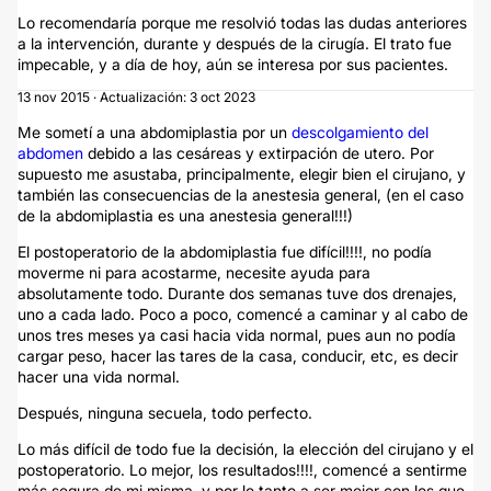
Lo recomendaría porque me resolvió todas las dudas anteriores
a la intervención, durante y después de la cirugía. El trato fue
impecable, y a día de hoy, aún se interesa por sus pacientes.
13 nov 2015 · Actualización: 3 oct 2023
Me sometí a una abdomiplastia por un
descolgamiento del
abdomen
debido a las cesáreas y extirpación de utero. Por
supuesto me asustaba, principalmente, elegir bien el cirujano, y
también las consecuencias de la anestesia general, (en el caso
de la abdomiplastia es una anestesia general!!!)
El postoperatorio de la abdomiplastia fue difícil!!!!, no podía
moverme ni para acostarme, necesite ayuda para
absolutamente todo. Durante dos semanas tuve dos drenajes,
uno a cada lado. Poco a poco, comencé a caminar y al cabo de
unos tres meses ya casi hacia vida normal, pues aun no podía
cargar peso, hacer las tares de la casa, conducir, etc, es decir
hacer una vida normal.
Después, ninguna secuela, todo perfecto.
Lo más difícil de todo fue la decisión, la elección del cirujano y el
postoperatorio. Lo mejor, los resultados!!!!, comencé a sentirme
más segura de mi misma, y por lo tanto a ser mejor con los que