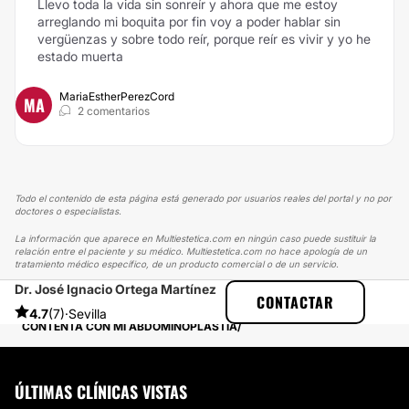
Llevo toda la vida sin sonreír y ahora que me estoy
arreglando mi boquita por fin voy a poder hablar sin
vergüenzas y sobre todo reír, porque reír es vivir y yo he
estado muerta
MariaEstherPerezCord
MA
2 comentarios
Todo el contenido de esta página está generado por usuarios reales del portal y no por
doctores o especialistas.
La información que aparece en Multiestetica.com en ningún caso puede sustituir la
relación entre el paciente y su médico. Multiestetica.com no hace apología de un
tratamiento médico específico, de un producto comercial o de un servicio.
Dr. José Ignacio Ortega Martínez
MULTIESTETICA
EXPERIENCIAS
CONTACTAR
EXPERIENCIAS REALES SOBRE ABDOMINOPLASTIA
4.7
(7)
·
Sevilla
CONTENTA CON MI ABDOMINOPLASTIA
ÚLTIMAS CLÍNICAS VISTAS