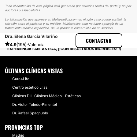
Todo el contenido de esta página está generado por usuarios reales del portal y no por
doctores o especialistas.
La información que aparece en Multiestetica.com en ningún caso puede sustituir la
relación entre el paciente y su médico. Multiestetica.com no hace apología de un
tratamiento médico específico, de un producto comercial o de un servicio.
Dra. Elena García Vilariño
MULTIESTETICA
EXPERIENCIAS
CONTACTAR
EXPERIENCIAS REALES SOBRE ABDOMINOPLASTIA
4.9
(195)
·
Valencia
EXPERIENCIA FANTÁSTICA, ¡¡CON RESULTADOS INCREÍBLES!!!
ÚLTIMAS CLÍNICAS VISTAS
Cure4Life
Centro estético Lilas
Clínicas DH. Clínicas Médico - Estéticas
Dr. Víctor Toledo-Pimentel
Dr. Rafael Spagnuolo
PROVINCIAS TOP
Madrid