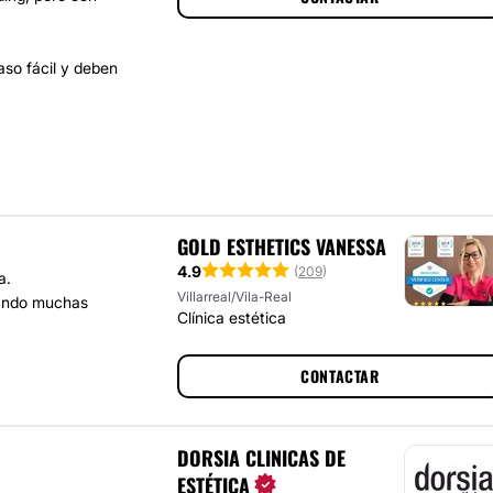
so fácil y deben
GOLD ESTHETICS VANESSA
4.9
(
209
)
a.
Villarreal/Vila-Real
itando muchas
Clínica estética
CONTACTAR
DORSIA CLINICAS DE
ESTÉTICA