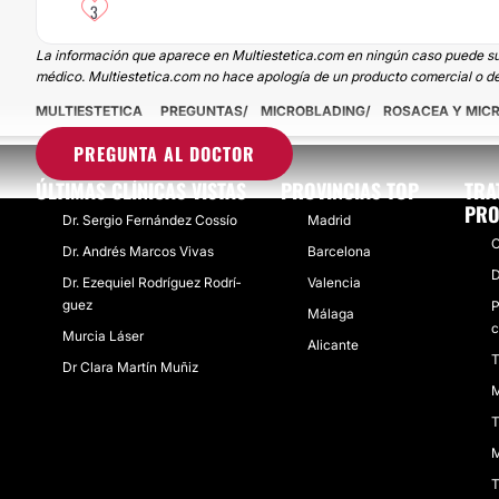
3
La información que aparece en Multiestetica.com en ningún caso puede susti
médico. Multiestetica.com no hace apología de un producto comercial o de
MULTIESTETICA
PREGUNTAS
MICROBLADING
ROSACEA Y MIC
PREGUNTA AL DOCTOR
ÚLTIMAS CLÍNICAS VISTAS
PROVINCIAS TOP
TRA
PRO
Dr. Sergio Fernández Cossí­o
Madrid
C
Dr. Andrés Marcos Vivas
Barcelona
D
Dr. Ezequiel Rodrí­guez Rodrí­
Valencia
guez
P
Málaga
c
Murcia Láser
Alicante
T
Dr Clara Martí­n Muñiz
M
T
M
T