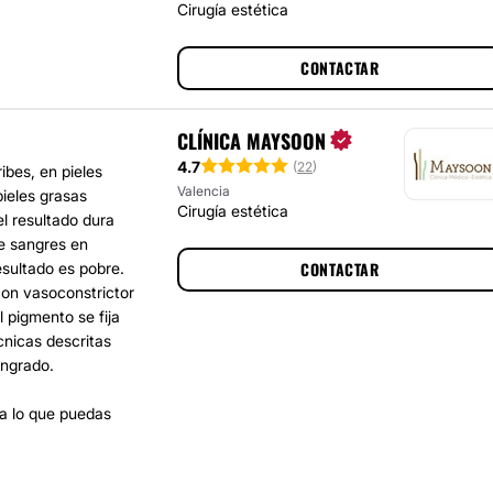
Cirugía estética
CONTACTAR
CLÍNICA MAYSOON
4.7
(
22
)
ibes, en pieles
Valencia
pieles grasas
Cirugía estética
el resultado dura
ue sangres en
CONTACTAR
esultado es pobre.
con vasoconstrictor
l pigmento se fija
cnicas descritas
angrado.
a lo que puedas