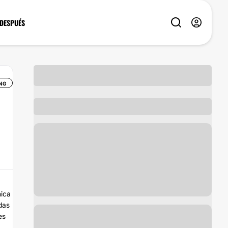
 DESPUÉS
NG
nica
das
es