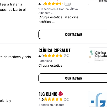
4.5
(
506
)
sería tratar la
133 sedes en A Coruña, Álava,
ués realizarte el
Albacete...
Cirugía estética, Medicina
estética ...
CONTACTAR
CLÍNICA CIPSALUT
4.9
(
70
)
ote de rosácea y solo
Barcelona
Cirugía estética
CONTACTAR
FLG CLINIC
4.9
(
20
)
olarla y
3 sedes en Alicante