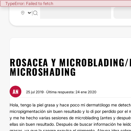
TypeError: Failed to fetch
|
ROSACEA Y MICROBLADING/
MICROSHADING
AN
25 jul 2019 · Última respuesta: 24 ene 2020
Hola, tengo la piel grasa y hace poco mi dermatólogo me detect
micropigmentación sin buen resultado y lo di por perdido por el
y me he hecho varias sesiones de microblading (antes y después 
ellas sin buen resultado. Después de buscar información he leíd
grasas, ya que la sangre expulsa el pigmento. Alguna idea sobr