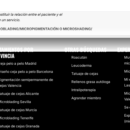
tuir la relación entre el paciente y el
 un servicio.
ROBLADING/MICROPIGMENTACIÓN O MICROSHADING
TAMIENTOS POR
OTRAS BÚSQUEDAS
EXPER
VINCIA
Roacután
Muy
mic
eja pelo a pelo Madrid
Leucoderma
Mic
iseño ceja pelo a pelo Barcelona
Tatuaje de cejas
Mi 
igmentación semipermanente de
Rellenos grasa autóloga
Las
ejas Valencia
Intralipoterapia
Mic
atuaje de cejas Alicante
Agrandar miembro
Val
icroblading Sevilla
Se 
atuaje de cejas Murcia
Exp
icroblading Tenerife
(mi
atuaje de cejas Granada