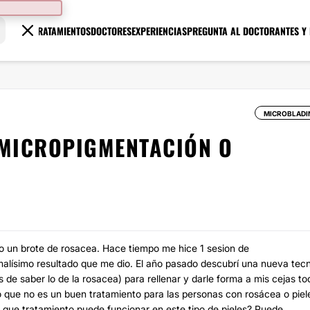
TRATAMIENTOS
DOCTORES
EXPERIENCIAS
PREGUNTA AL DOCTOR
ANTES Y
MICROBLADI
MICROPIGMENTACIÓN O
o un brote de rosacea. Hace tiempo me hice 1 sesion de
 malísimo resultado que me dio. El año pasado descubrí una nueva tec
de saber lo de la rosacea) para rellenar y darle forma a mis cejas to
o que no es un buen tratamiento para las personas con rosácea o piel
e que tratamiento puede funcionar en este tipo de pieles? Puede