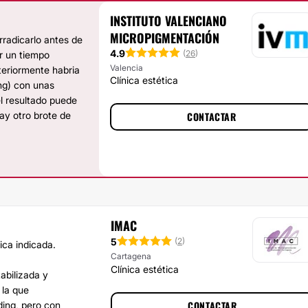
INSTITUTO VALENCIANO
MICROPIGMENTACIÓN
rradicarlo antes de
4.9
(
26
)
ar un tiempo
Valencia
teriormente habria
Clínica estética
ing) con unas
l resultado puede
ay otro brote de
CONTACTAR
IMAC
5
(
2
)
ica indicada.
Cartagena
Clínica estética
abilizada y
 la que
CONTACTAR
ding, pero con