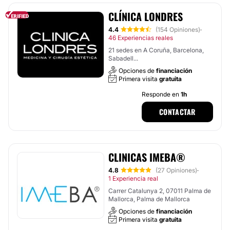
CLÍNICA LONDRES
4.4
(154 Opiniones)
·
46 Experiencias reales
21 sedes en A Coruña, Barcelona,
Sabadell...
Opciones de
financiación
Primera visita
gratuita
Responde en
1h
CONTACTAR
CLINICAS IMEBA®
4.8
(27 Opiniones)
·
1 Experiencia real
Carrer Catalunya 2, 07011 Palma de
Mallorca, Palma de Mallorca
Opciones de
financiación
Primera visita
gratuita