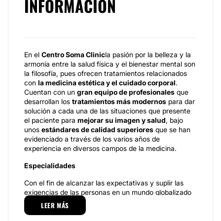
INFORMACIÓN
En el
Centro Soma Clinic
la pasión por la belleza y la
armonía entre la salud física y el bienestar mental son
la filosofía, pues ofrecen tratamientos relacionados
con
la medicina estética y el cuidado corporal
.
Cuentan con un
gran equipo de profesionales
que
desarrollan los
tratamientos más modernos
para dar
solución a cada una de las situaciones que presente
el paciente para
mejorar su imagen y salud
, bajo
unos
estándares de calidad superiores
que se han
evidenciado a través de los varios años de
experiencia en diversos campos de la medicina.
Especialidades
Con el fin de alcanzar las expectativas y suplir las
exigencias de las personas en un mundo globalizado
como el que vivimos hoy en día, este centro médico
LEER MÁS
ofrece
una amplia gama de servicios
en distintas
áreas, como, por ejemplo, en la osteopatía, la