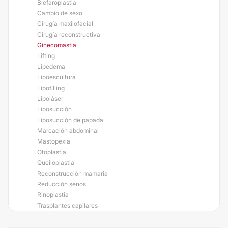
Blefaroplastia
Cambio de sexo
Cirugía maxilofacial
Cirugía reconstructiva
Ginecomastia
Lifting
Lipedema
Lipoescultura
Lipofilling
Lipoláser
Liposucción
Liposucción de papada
Marcación abdominal
Mastopexia
Otoplastia
Queiloplastia
Reconstrucción mamaria
Reducción senos
Rinoplastia
Trasplantes capilares