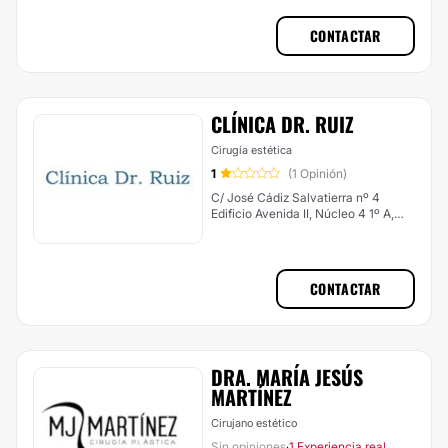
CONTACTAR
CLÍNICA DR. RUIZ
Cirugía estética
1
(1 Opinión)
C/ José Cádiz Salvatierra nº 4
Edificio Avenida II, Núcleo 4 1º A,
Jerez de la Frontera
CONTACTAR
DRA. MARÍA JESÚS
MARTÍNEZ
Cirujano estético
Sin opiniones
1 Experiencia real
·