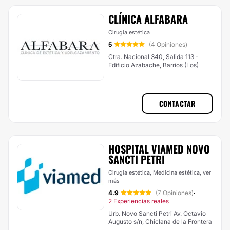
CLÍNICA ALFABARA
Cirugía estética
5
(4 Opiniones)
Ctra. Nacional 340, Salida 113 -
Edificio Azabache, Barrios (Los)
CONTACTAR
HOSPITAL VIAMED NOVO
SANCTI PETRI
Cirugía estética, Medicina estética,
ver
más
4.9
(7 Opiniones)
·
2 Experiencias reales
Urb. Novo Sancti Petri Av. Octavio
Augusto s/n, Chiclana de la Frontera