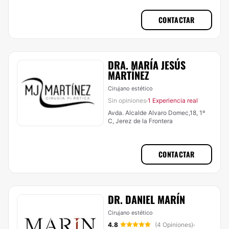
CONTACTAR
DRA. MARÍA JESÚS
MARTÍNEZ
Cirujano estético
Sin opiniones
1 Experiencia real
·
Avda. Alcalde Alvaro Domec,18, 1º
C, Jerez de la Frontera
CONTACTAR
DR. DANIEL MARÍN
Cirujano estético
4.8
(4 Opiniones)
·