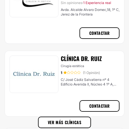
Sin opiniones
1 Experiencia real
·
Avda. Alcalde Alvaro Domec,18, 1º C,
Jerez de la Frontera
CONTACTAR
CLÍNICA DR. RUIZ
Cirugía estética
1
(1 Opinión)
C/ José Cádiz Salvatierra nº 4
Edificio Avenida II, Núcleo 4 1º A,
Jerez de la Frontera
CONTACTAR
VER MÁS CLÍNICAS