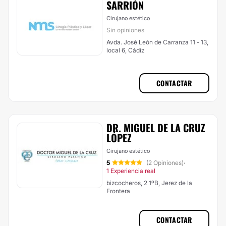
SARRIÓN
Cirujano estético
Sin opiniones
Avda. José León de Carranza 11 - 13,
local 6, Cádiz
CONTACTAR
DR. MIGUEL DE LA CRUZ
LÓPEZ
Cirujano estético
5
(2 Opiniones)
·
1 Experiencia real
bizcocheros, 2 1ºB, Jerez de la
Frontera
CONTACTAR