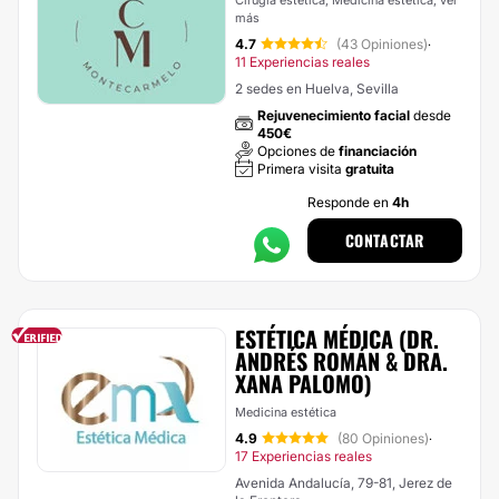
Cirugía estética, Medicina estética,
ver
más
4.7
(43 Opiniones)
·
11 Experiencias reales
2 sedes en Huelva, Sevilla
Rejuvenecimiento facial
desde
450€
Opciones de
financiación
Primera visita
gratuita
Responde en
4h
CONTACTAR
ESTÉTICA MÉDICA (DR.
ANDRÉS ROMÁN & DRA.
XANA PALOMO)
Medicina estética
4.9
(80 Opiniones)
·
17 Experiencias reales
Avenida Andalucía, 79-81, Jerez de