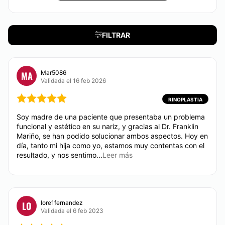
No
Métodos de pago aceptados:
FILTRAR
Transferencia Bancaria
Efectivo
Mar5086
MA
Validada el 16 feb 2026
RINOPLASTIA
Soy madre de una paciente que presentaba un problema
funcional y estético en su nariz, y gracias al Dr. Franklin
Mariño, se han podido solucionar ambos aspectos. Hoy en
día, tanto mi hija como yo, estamos muy contentas con el
resultado, y nos sentimo...
Leer más
lore1fernandez
LO
Validada el 6 feb 2023