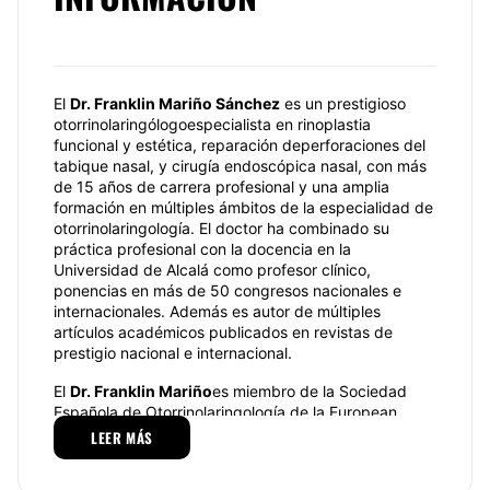
El
Dr. Franklin Mariño Sánchez
es un prestigioso
otorrinolaringólogoespecialista en rinoplastia
funcional y estética, reparación deperforaciones del
tabique nasal, y cirugía endoscópica nasal, con más
de 15 años de carrera profesional y una amplia
formación en múltiples ámbitos de la especialidad de
otorrinolaringología. El doctor ha combinado su
práctica profesional con la docencia en la
Universidad de Alcalá como profesor clínico,
ponencias en más de 50 congresos nacionales e
internacionales. Además es autor de múltiples
artículos académicos publicados en revistas de
prestigio nacional e internacional.
El
Dr. Franklin Mariño
es miembro de la Sociedad
Española de Otorrinolaringología,de la European
Rhinologic Society,de la European Academy of
LEER MÁS
Allergy and Clinical Immunology,de la Asociación
Madrileña de Otorrinolaringología, yde la Sociedad