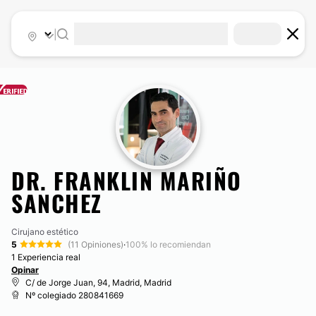
|
DR. FRANKLIN MARIÑO
SANCHEZ
Cirujano estético
5
(11 Opiniones)
·
100% lo recomiendan
1 Experiencia real
Opinar
C/ de Jorge Juan, 94, Madrid, Madrid
Nº colegiado 280841669