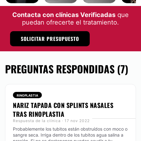
RINOPLASTIA
RINOPLASTIA
RINOPLASTIA
RINOPLAS
Contacta con clínicas Verificadas
que
puedan ofrecerte el tratamiento.
SOLICITAR PRESUPUESTO
PREGUNTAS RESPONDIDAS (7)
RINOPLASTIA
NARIZ TAPADA CON SPLINTS NASALES
TRAS RINOPLASTIA
Respuesta de la clínica · 17 nov 2022
Probablemente los tubitos están obstruídos con moco o
sangre seca. Irriga dentro de los tubitos agua salina a
presión. Si no se destaponan puedes acudir a tu