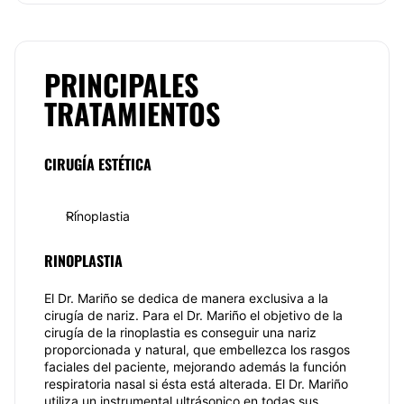
Española de Cirugía Plástica Facial.
En la actualidadel doctor Mariño combina su labor
como médico privado con la defacultativo
especialista en la Unidad de Rinología y Cirugía de
PRINCIPALES
Base de Cráneo del Servicio de Otorrinolaringología
TRATAMIENTOS
del Hospital Ramón y Cajal en Madrid.
Especialidades
CIRUGÍA ESTÉTICA
Como médico de altísimo prestigio nacionalel
Dr.
Franklin Mariño
es experto en las cirugías de
rinoplastia tanto funcionales como estéticas,
Rinoplastia
rinoplastias ultrasónicas y rinoseptoplastias. Destaca
también por su buen hacer en la corrección de
desviación de tabiques y pirámides nasales, así
RINOPLASTIA
como el los problemas derivados de las
perforaciones de tabique (perforaciones septales
El Dr. Mariño se dedica de manera exclusiva a la
nasales), cirugía de cornetes, tratamiento quirúrgico
cirugía de nariz. Para el Dr. Mariño el objetivo de la
de la sinusitis, así como el tratamiento de las
cirugía de la rinoplastia es conseguir una nariz
insuficiencias respiratorias nasales.
proporcionada y natural, que embellezca los rasgos
faciales del paciente, mejorando además la función
Además, el doctor Mariño atiende otro tipo de
respiratoria nasal si ésta está alterada. El Dr. Mariño
patologías relacionadas con su especialidad como
utiliza un instrumental ultrásonico en todas sus