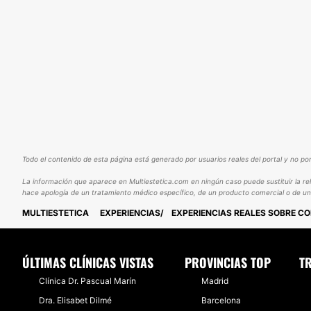
Todo el contenido de esta página está generado por usuarios reales del portal y no por
La información que aparece en Multiestetica.com en ningún caso puede sustituir la re
hace apología de un tratamiento médico específico, de un producto comercial o de un 
MULTIESTETICA
EXPERIENCIAS
EXPERIENCIAS REALES SOBRE CO
ÚLTIMAS CLÍNICAS VISTAS
PROVINCIAS TOP
T
Clínica Dr. Pascual Marín
Madrid
Dra. Elisabet Dilmé
Barcelona