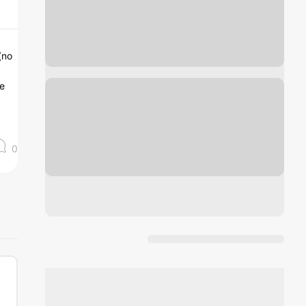
(no
ue
0