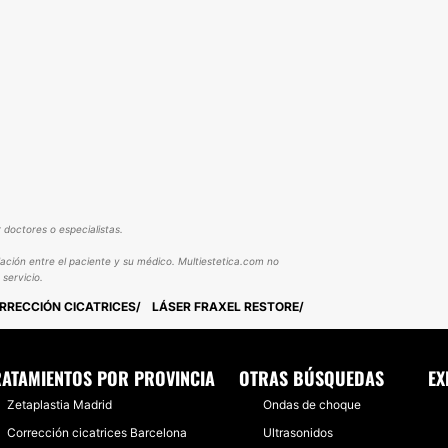
 doctores o especialistas.
lación entre el paciente y su médico. Multiestetica.com no
servicio.
RRECCIÓN CICATRICES
LÁSER FRAXEL RESTORE
RATAMIENTOS POR PROVINCIA
OTRAS BÚSQUEDAS
EX
Zetaplastia Madrid
Ondas de choque
Corrección cicatrices Barcelona
Ultrasonidos