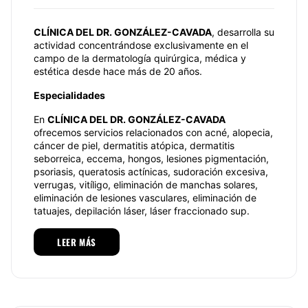
CLÍNICA DEL DR. GONZÁLEZ-CAVADA
, desarrolla su
actividad concentrándose exclusivamente en el
campo de la dermatología quirúrgica, médica y
estética desde hace más de 20 años.
Especialidades
En
CLÍNICA DEL DR. GONZÁLEZ-CAVADA
ofrecemos servicios relacionados con acné, alopecia,
cáncer de piel, dermatitis atópica, dermatitis
seborreica, eccema, hongos, lesiones pigmentación,
psoriasis, queratosis actínicas, sudoración excesiva,
verrugas, vitíligo, eliminación de manchas solares,
eliminación de lesiones vasculares, eliminación de
tatuajes, depilación láser, láser fraccionado sup.
Somos expertos en el tratamiento de afecciones o
LEER MÁS
problemas relacionados con la dermatología clínica y
quirúrgica. Contamos con los mejores tratamientos
en cuanto a dermatología cosmética se refiere.
Nos encargamos del diagnóstico y tratamiento en