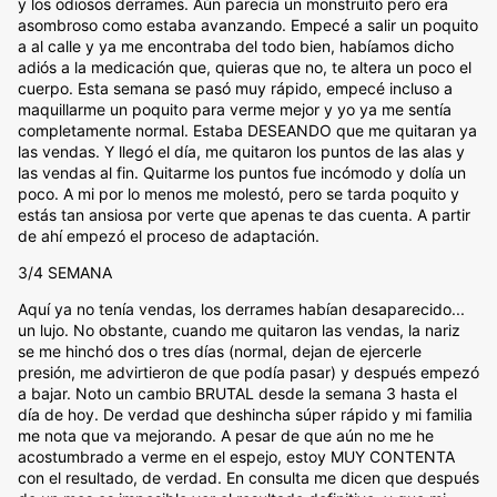
y los odiosos derrames. Aún parecía un monstruito pero era
asombroso como estaba avanzando. Empecé a salir un poquito
a al calle y ya me encontraba del todo bien, habíamos dicho
adiós a la medicación que, quieras que no, te altera un poco el
cuerpo. Esta semana se pasó muy rápido, empecé incluso a
maquillarme un poquito para verme mejor y yo ya me sentía
completamente normal. Estaba DESEANDO que me quitaran ya
las vendas. Y llegó el día, me quitaron los puntos de las alas y
las vendas al fin. Quitarme los puntos fue incómodo y dolía un
poco. A mi por lo menos me molestó, pero se tarda poquito y
estás tan ansiosa por verte que apenas te das cuenta. A partir
de ahí empezó el proceso de adaptación.
3/4 SEMANA
Aquí ya no tenía vendas, los derrames habían desaparecido...
un lujo. No obstante, cuando me quitaron las vendas, la nariz
se me hinchó dos o tres días (normal, dejan de ejercerle
presión, me advirtieron de que podía pasar) y después empezó
a bajar. Noto un cambio BRUTAL desde la semana 3 hasta el
día de hoy. De verdad que deshincha súper rápido y mi familia
me nota que va mejorando. A pesar de que aún no me he
acostumbrado a verme en el espejo, estoy MUY CONTENTA
con el resultado, de verdad. En consulta me dicen que después