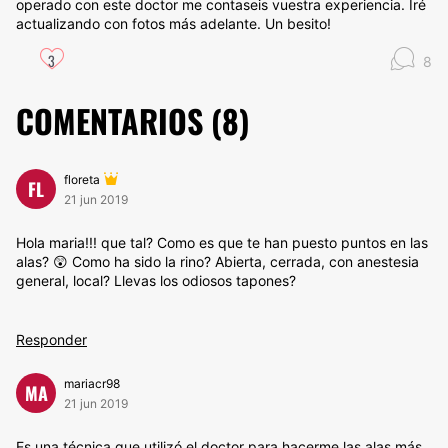
operado con este doctor me contaseis vuestra experiencia. Iré
actualizando con fotos más adelante. Un besito!
3
8
COMENTARIOS (
8
)
floreta
FL
21 jun 2019
Hola maria!!! que tal? Como es que te han puesto puntos en las
alas? 😲 Como ha sido la rino? Abierta, cerrada, con anestesia
general, local? Llevas los odiosos tapones?
Responder
mariacr98
MA
21 jun 2019
Es una técnica que utilizó el doctor para hacerme las alas más