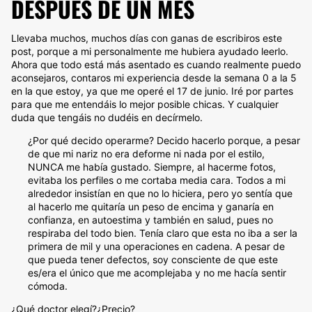
DESPUÉS DE UN MES
Llevaba muchos, muchos días con ganas de escribiros este
post, porque a mi personalmente me hubiera ayudado leerlo.
Ahora que todo está más asentado es cuando realmente puedo
aconsejaros, contaros mi experiencia desde la semana 0 a la 5
en la que estoy, ya que me operé el 17 de junio. Iré por partes
para que me entendáis lo mejor posible chicas. Y cualquier
duda que tengáis no dudéis en decírmelo.
¿Por qué decido operarme? Decido hacerlo porque, a pesar
de que mi nariz no era deforme ni nada por el estilo,
NUNCA me había gustado. Siempre, al hacerme fotos,
evitaba los perfiles o me cortaba media cara. Todos a mi
alrededor insistían en que no lo hiciera, pero yo sentía que
al hacerlo me quitaría un peso de encima y ganaría en
confianza, en autoestima y también en salud, pues no
respiraba del todo bien. Tenía claro que esta no iba a ser la
primera de mil y una operaciones en cadena. A pesar de
que pueda tener defectos, soy consciente de que este
es/era el único que me acomplejaba y no me hacía sentir
cómoda.
¿Qué doctor elegí?¿Precio?