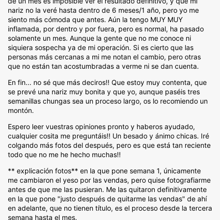
de un mes es imposible ver el resultado definitivo, y que mi
nariz no la veré hasta dentro de 6 meses/1 año, pero yo me
siento más cómoda que antes. Aún la tengo MUY MUY
inflamada, por dentro y por fuera, pero es normal, ha pasado
solamente un mes. Aunque la gente que no me conoce ni
siquiera sospecha ya de mi operación. Si es cierto que las
personas más cercanas a mi me notan el cambio, pero otras
que no están tan acostumbradas a verme ni se dan cuenta.
En fin... no sé que más deciros!! Que estoy muy contenta, que
se prevé una nariz muy bonita y que yo, aunque paséis tres
semanillas chungas sea un proceso largo, os lo recomiendo un
montón.
Espero leer vuestras opiniones pronto y haberos ayudado,
cualquier cosita me preguntáis!! Un besado y ánimo chicas. Iré
colgando más fotos del después, pero es que está tan reciente
todo que no me he hecho muchas!!
** explicación fotos** en la que pone semana 1, únicamente
me cambiaron el yeso por las vendas, pero quise fotografiarme
antes de que me las pusieran. Me las quitaron definitivamente
en la que pone "justo después de quitarme las vendas" de ahí
en adelante, que no tienen título, es el proceso desde la tercera
semana hasta el mes.