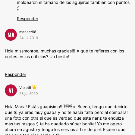
moldearon el tamaño de los agujeros también con puntos
;)
Responder
mariacr98
MA
24 jul 2019
Hola missmonroe, muchas gracias!!! A qué te refieres con los
cortes en los orificios? Un besito!
Responder
Violet9
VI
28 jul 2019
Hola María! Estás guapísima!! 👋👋☺️ Bueno, tengo que decirte
que tú ya eras muy guapa y no te hacía falta pero al comparar
una foto con otra si que es verdad que esta nariz te endulza
más tus rasgos :) te ha quedado súper bonita! Yo me opero
ahora en agosto y tengo los nervios a flor de piel. Espero que