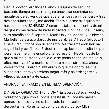
Elegí al doctor Fernández Blanco. Después de seguirlo
bastante tiempo en las redes, no encontrar comentarios
negativos de él, ver que operaba a famosas e influencers y tras
dos consultas con él, me decidí. Tanto él como su equipo me
han cuidado MUCHÍSIMO. Siempre estaban pendientes de mi,
de que no me faltara de nada ni tuviera ninguna duda. Enserio,
si os operáis con él (opera el Marbella y en Madrid, y lo hice en
Marbella) vais a acordaros de mis palabras. Alfredo (el doctor)
Gisela,Fran... todos son un encanto. Me transmitieron mucha
seguridad y confianza. El doctor me explicó en consulta lo que
iba a hacerme y me enseñó una recreación. Hablamos de lo
que a mi me gustaba y de lo que se podía hacer. Me redujo la
giba, me levantó la punta, de frente me la estrechó... ahora
veréis fotitos. Fueron 7.000 euros lo que me cobró, sé que
suena caro, pero yo prefería pagar más y no arriesgarme y
Alfredo es garantía de éxito.
AHORA SÍ, ENTRAMOS EN EL TEMA OPERACIÓN
DÍA DE LA OPERACIÓN (0) y DÍA 1 Estaba asustada. Mucho.
Sobretodo (que ironía) por la anestesia. Nunca me habían
operado de nada y me daba miedo la sensación, el
despertarme. No es tanto como parece y yo soy MUY