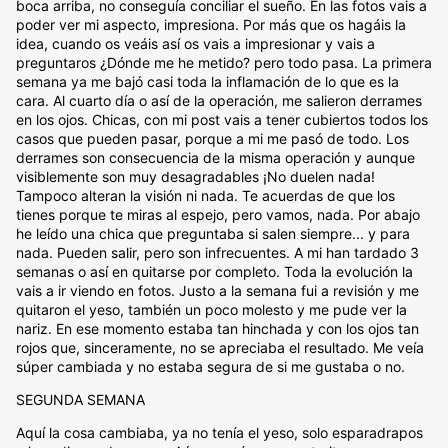
boca arriba, no conseguía conciliar el sueño. En las fotos vais a
poder ver mi aspecto, impresiona. Por más que os hagáis la
idea, cuando os veáis así os vais a impresionar y vais a
preguntaros ¿Dónde me he metido? pero todo pasa. La primera
semana ya me bajó casi toda la inflamación de lo que es la
cara. Al cuarto día o así de la operación, me salieron derrames
en los ojos. Chicas, con mi post vais a tener cubiertos todos los
casos que pueden pasar, porque a mi me pasó de todo. Los
derrames son consecuencia de la misma operación y aunque
visiblemente son muy desagradables ¡No duelen nada!
Tampoco alteran la visión ni nada. Te acuerdas de que los
tienes porque te miras al espejo, pero vamos, nada. Por abajo
he leído una chica que preguntaba si salen siempre... y para
nada. Pueden salir, pero son infrecuentes. A mi han tardado 3
semanas o así en quitarse por completo. Toda la evolución la
vais a ir viendo en fotos. Justo a la semana fui a revisión y me
quitaron el yeso, también un poco molesto y me pude ver la
nariz. En ese momento estaba tan hinchada y con los ojos tan
rojos que, sinceramente, no se apreciaba el resultado. Me veía
súper cambiada y no estaba segura de si me gustaba o no.
SEGUNDA SEMANA
Aquí la cosa cambiaba, ya no tenía el yeso, solo esparadrapos