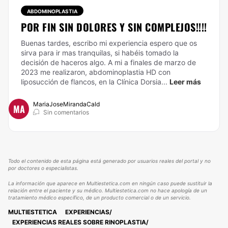
ABDOMINOPLASTIA
POR FIN SIN DOLORES Y SIN COMPLEJOS!!!!
Buenas tardes, escribo mi experiencia espero que os
sirva para ir mas tranquilas, si habéis tomado la
decisión de haceros algo. A mi a finales de marzo de
2023 me realizaron, abdominoplastia HD con
liposucción de flancos, en la Clínica Dorsia...
Leer más
MariaJoseMirandaCald
MA
Sin comentarios
Todo el contenido de esta página está generado por usuarios reales del portal y no
por doctores o especialistas.
La información que aparece en Multiestetica.com en ningún caso puede sustituir la
relación entre el paciente y su médico. Multiestetica.com no hace apología de un
tratamiento médico específico, de un producto comercial o de un servicio.
MULTIESTETICA
EXPERIENCIAS
EXPERIENCIAS REALES SOBRE RINOPLASTIA