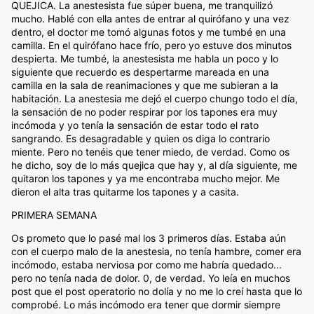
QUEJICA. La anestesista fue súper buena, me tranquilizó
mucho. Hablé con ella antes de entrar al quirófano y una vez
dentro, el doctor me tomó algunas fotos y me tumbé en una
camilla. En el quirófano hace frío, pero yo estuve dos minutos
despierta. Me tumbé, la anestesista me habla un poco y lo
siguiente que recuerdo es despertarme mareada en una
camilla en la sala de reanimaciones y que me subieran a la
habitación. La anestesia me dejó el cuerpo chungo todo el día,
la sensación de no poder respirar por los tapones era muy
incómoda y yo tenía la sensación de estar todo el rato
sangrando. Es desagradable y quien os diga lo contrario
miente. Pero no tenéis que tener miedo, de verdad. Como os
he dicho, soy de lo más quejica que hay y, al día siguiente, me
quitaron los tapones y ya me encontraba mucho mejor. Me
dieron el alta tras quitarme los tapones y a casita.
PRIMERA SEMANA
Os prometo que lo pasé mal los 3 primeros días. Estaba aún
con el cuerpo malo de la anestesia, no tenía hambre, comer era
incómodo, estaba nerviosa por como me habría quedado...
pero no tenía nada de dolor. 0, de verdad. Yo leía en muchos
post que el post operatorio no dolía y no me lo creí hasta que lo
comprobé. Lo más incómodo era tener que dormir siempre