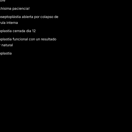
toré
hísima paciencia!
oseptoplástia abierta por colapso de
vula interna
plastia cerrada dia 12
oplastia funcional con un resultado
 natural
oplastia