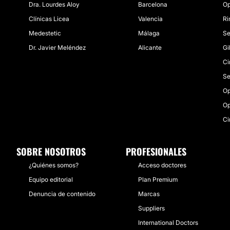
Dra. Lourdes Aloy
Barcelona
Op
Clínicas Licea
Valencia
Ri
Medestetic
Málaga
Se
Dr. Javier Meléndez
Alicante
Gi
Ci
Se
Op
Op
Ci
SOBRE NOSOTROS
PROFESIONALES
¿Quiénes somos?
Acceso doctores
Equipo editorial
Plan Premium
Denuncia de contenido
Marcas
Suppliers
International Doctors