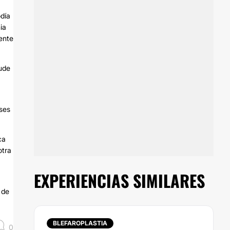
odía
ia
ente
pude
ses
ca
otra
EXPERIENCIAS SIMILARES
 de
BLEFAROPLASTIA
0