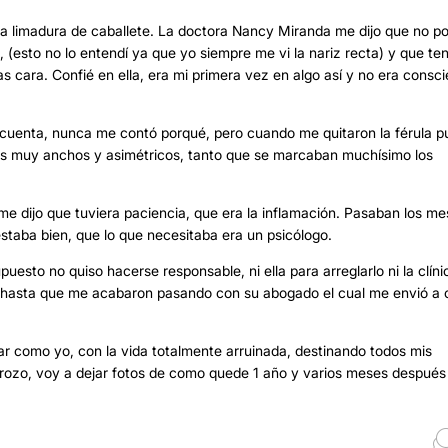
na limadura de caballete. La doctora Nancy Miranda me dijo que no p
 (esto no lo entendí ya que yo siempre me vi la nariz recta) y que ten
 cara. Confié en ella, era mi primera vez en algo así y no era consci
a cuenta, nunca me contó porqué, pero cuando me quitaron la férula 
ios muy anchos y asimétricos, tanto que se marcaban muchísimo los
 dijo que tuviera paciencia, que era la inflamación. Pasaban los me
staba bien, que lo que necesitaba era un psicólogo.
uesto no quiso hacerse responsable, ni ella para arreglarlo ni la clíni
 hasta que me acabaron pasando con su abogado el cual me envió a 
ar como yo, con la vida totalmente arruinada, destinando todos mis
strozo, voy a dejar fotos de como quede 1 año y varios meses después