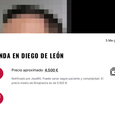
5
Me g
RINOPLASTI
NDA EN DIEGO DE LEÓN
Precio aproximado:
4.500 €
Notificado por JoseRG. Puede variar según paciente y complejidad. El
precio medio de Rinoplastia es de 5.500 €.