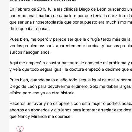
En Febrero de 2019 fui a las clínicas Diego de León buscando u
hacerme una limadura de caballete por que tenia la nariz torcida,
que ser una rinoseptoplastia que por supuesto era muchísimo mas
de lo que iba a pasar.
Pues bien, me operó y parece ser que la cirugía tardo más de l
ver los problemas: nariz aparentemente torcida, y huesos prop
surcos nasogenianos.
Aquí me empecé a asustar bastante, le comenté mi problema y me
y veía que todo seguía igual, la doctora empezó a decirme que e
Pues bien, cuando pasó el año todo seguía igual de mal, y por sup
Diego de León para devolverme el dinero. Solo me daban largas
clínica pero eso ya es otra historia.
Haceros un favor y no os operéis con esta mujer o podréis acab
ahorros en abogados y cirujanos para intentar arreglar este de
que Nancy Miranda me operase.
5