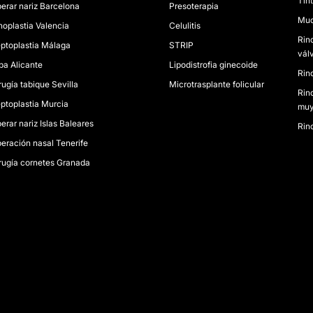
Tin
erar nariz Barcelona
Presoterapia
Muc
noplastia Valencia
Celulitis
Rin
ptoplastia Málaga
STRIP
vál
ba Alicante
Lipodistrofia ginecoide
Rino
rugía tabique Sevilla
Microtrasplante folicular
Rin
ptoplastia Murcia
muy
erar nariz Islas Baleares
Rin
eración nasal Tenerife
rugía cornetes Granada