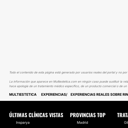
Todo el contenido de esta página está generado por usuarios reales del portal y no por 
La información que aparece en Multiestetica.com en ningún caso puede sustituir la rela
hace apología de un tratamiento médico específico, de un producto comercial o de un s
MULTIESTETICA
EXPERIENCIAS
EXPERIENCIAS REALES SOBRE RI
ÚLTIMAS CLÍNICAS VISTAS
PROVINCIAS TOP
TRAT
Insparya
Madrid
Gi