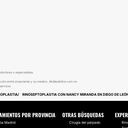
doctores o especialistas.
ción entre el paciente y su médico. Multiestetica.com no
ervicio.
NOPLASTIA
RINOSEPTOPLASTIA CON NANCY MIRANDA EN DIEGO DE LEÓ
AMIENTOS POR PROVINCIA
OTRAS BÚSQUEDAS
EXPER
ba Madrid
Cirugía del párpado
Rino