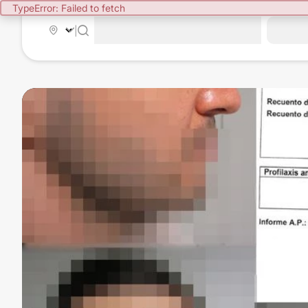
TypeError: Failed to fetch
|