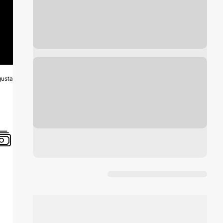
usta
A