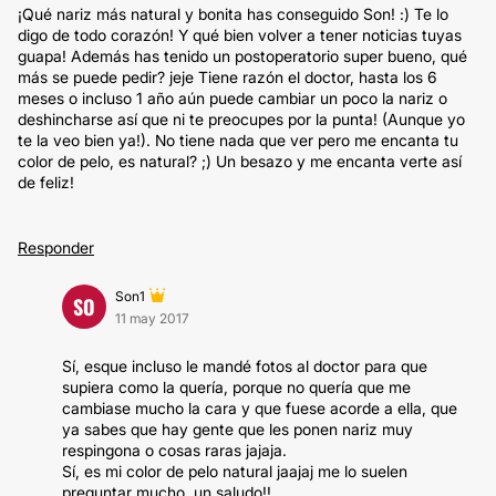
¡Qué nariz más natural y bonita has conseguido Son! :) Te lo
digo de todo corazón! Y qué bien volver a tener noticias tuyas
guapa! Además has tenido un postoperatorio super bueno, qué
más se puede pedir? jeje Tiene razón el doctor, hasta los 6
meses o incluso 1 año aún puede cambiar un poco la nariz o
deshincharse así que ni te preocupes por la punta! (Aunque yo
te la veo bien ya!). No tiene nada que ver pero me encanta tu
color de pelo, es natural? ;) Un besazo y me encanta verte así
de feliz!
Responder
Son1
SO
11 may 2017
Sí, esque incluso le mandé fotos al doctor para que
supiera como la quería, porque no quería que me
cambiase mucho la cara y que fuese acorde a ella, que
ya sabes que hay gente que les ponen nariz muy
respingona o cosas raras jajaja.
Sí, es mi color de pelo natural jaajaj me lo suelen
preguntar mucho, un saludo!!