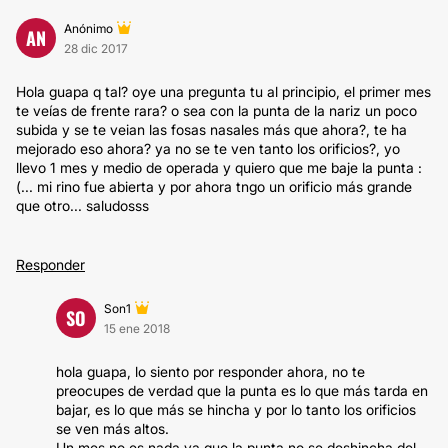
Anónimo
AN
28 dic 2017
Hola guapa q tal? oye una pregunta tu al principio, el primer mes
te veías de frente rara? o sea con la punta de la nariz un poco
subida y se te veian las fosas nasales más que ahora?, te ha
mejorado eso ahora? ya no se te ven tanto los orificios?, yo
llevo 1 mes y medio de operada y quiero que me baje la punta :
(... mi rino fue abierta y por ahora tngo un orificio más grande
que otro... saludosss
Responder
Son1
SO
15 ene 2018
hola guapa, lo siento por responder ahora, no te
preocupes de verdad que la punta es lo que más tarda en
bajar, es lo que más se hincha y por lo tanto los orificios
se ven más altos.
Un mes no es nada ya que la punta no se deshincha del