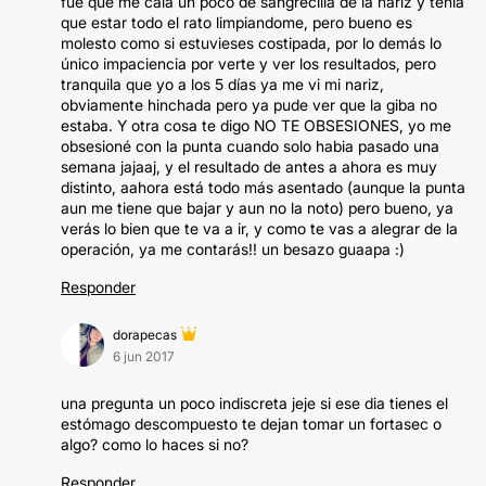
fue que me caía un poco de sangrecilla de la nariz y tenía
que estar todo el rato limpiandome, pero bueno es
molesto como si estuvieses costipada, por lo demás lo
único impaciencia por verte y ver los resultados, pero
tranquila que yo a los 5 días ya me vi mi nariz,
obviamente hinchada pero ya pude ver que la giba no
estaba. Y otra cosa te digo NO TE OBSESIONES, yo me
obsesioné con la punta cuando solo habia pasado una
semana jajaaj, y el resultado de antes a ahora es muy
distinto, aahora está todo más asentado (aunque la punta
aun me tiene que bajar y aun no la noto) pero bueno, ya
verás lo bien que te va a ir, y como te vas a alegrar de la
operación, ya me contarás!! un besazo guaapa :)
Responder
dorapecas
6 jun 2017
una pregunta un poco indiscreta jeje si ese dia tienes el
estómago descompuesto te dejan tomar un fortasec o
algo? como lo haces si no?
Responder