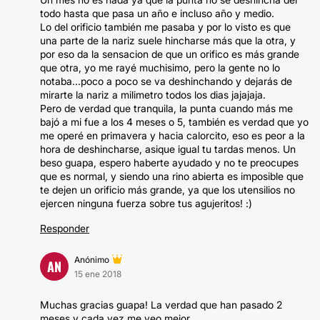
todo hasta que pasa un año e incluso año y medio.
Lo del orificio también me pasaba y por lo visto es que
una parte de la nariz suele hincharse más que la otra, y
por eso da la sensacion de que un orifico es más grande
que otra, yo me rayé muchisimo, pero la gente no lo
notaba...poco a poco se va deshinchando y dejarás de
mirarte la nariz a milimetro todos los dias jajajaja.
Pero de verdad que tranquila, la punta cuando más me
bajó a mi fue a los 4 meses o 5, también es verdad que yo
me operé en primavera y hacia calorcito, eso es peor a la
hora de deshincharse, asique igual tu tardas menos. Un
beso guapa, espero haberte ayudado y no te preocupes
que es normal, y siendo una rino abierta es imposible que
te dejen un orificio más grande, ya que los utensilios no
ejercen ninguna fuerza sobre tus agujeritos! :)
Responder
Anónimo
AN
15 ene 2018
Muchas gracias guapa! La verdad que han pasado 2
meses y cada vez me veo mejor