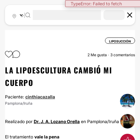
TypeError: Failed to fetch
|
LIPOSUCCIÓN
2
Me gusta
3 comentarios
LA LIPOESCULTURA CAMBIÓ MI
CUERPO
Paciente:
cinthiacazalla
Pamplona/Iruña
Realizado por
Dr. J. A. Lozano Orella
en Pamplona/Iruña
El tratamiento
vale la pena