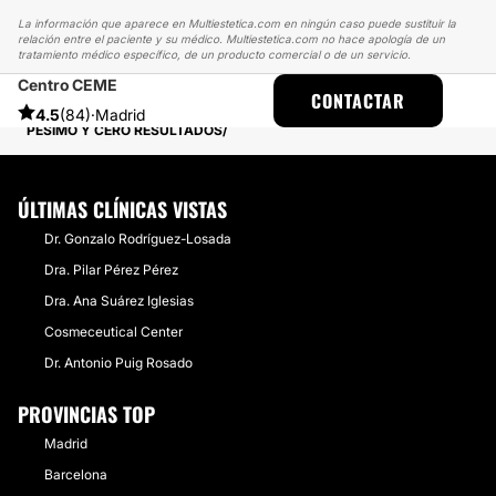
La información que aparece en Multiestetica.com en ningún caso puede sustituir la
relación entre el paciente y su médico. Multiestetica.com no hace apología de un
tratamiento médico específico, de un producto comercial o de un servicio.
Centro CEME
MULTIESTETICA
EXPERIENCIAS
CONTACTAR
EXPERIENCIAS REALES SOBRE LIPO VASER
4.5
(84)
·
Madrid
PÉSIMO Y CERO RESULTADOS
ÚLTIMAS CLÍNICAS VISTAS
Dr. Gonzalo Rodríguez-Losada
Dra. Pilar Pérez Pérez
Dra. Ana Suárez Iglesias
Cosmeceutical Center
Dr. Antonio Puig Rosado
PROVINCIAS TOP
Madrid
Barcelona