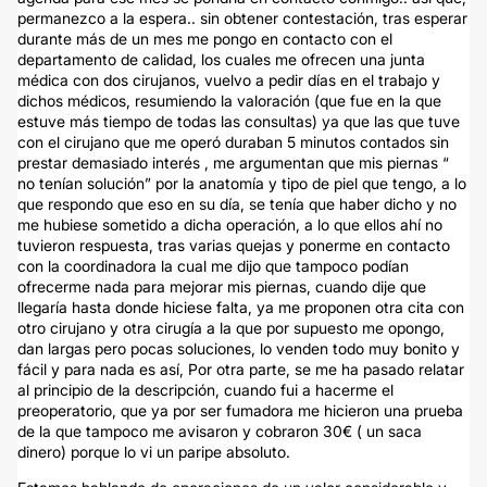
permanezco a la espera.. sin obtener contestación, tras esperar
durante más de un mes me pongo en contacto con el
departamento de calidad, los cuales me ofrecen una junta
médica con dos cirujanos, vuelvo a pedir días en el trabajo y
dichos médicos, resumiendo la valoración (que fue en la que
estuve más tiempo de todas las consultas) ya que las que tuve
con el cirujano que me operó duraban 5 minutos contados sin
prestar demasiado interés , me argumentan que mis piernas “
no tenían solución” por la anatomía y tipo de piel que tengo, a lo
que respondo que eso en su día, se tenía que haber dicho y no
me hubiese sometido a dicha operación, a lo que ellos ahí no
tuvieron respuesta, tras varias quejas y ponerme en contacto
con la coordinadora la cual me dijo que tampoco podían
ofrecerme nada para mejorar mis piernas, cuando dije que
llegaría hasta donde hiciese falta, ya me proponen otra cita con
otro cirujano y otra cirugía a la que por supuesto me opongo,
dan largas pero pocas soluciones, lo venden todo muy bonito y
fácil y para nada es así, Por otra parte, se me ha pasado relatar
al principio de la descripción, cuando fui a hacerme el
preoperatorio, que ya por ser fumadora me hicieron una prueba
de la que tampoco me avisaron y cobraron 30€ ( un saca
dinero) porque lo vi un paripe absoluto.