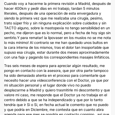
Cuando voy a hacerme la primera revisión a Madrid, después de
hacer 400km y pedir días en mi trabajo, tardan 5 minutos
literales, después de una operación de esta envergadura y
siendo la primera vez que me realizaba una cirugía, pesimo,
trato súper frío y sin ninguna explicación sobre cuidados y sin
TACTO alguno, sobre la mastopexia no tengo sensibilidad en un
pecho, me dijeron que es lo normal, pero a fecha de hoy sigo sin
sentirlo.Y para rematar! la lipovaser en los muslos no se me nota
lo más mínimo! Al contrario se me han quedado unos bultos en
la cara interna de los mismos, tras el dolor tan insoportable que
supuso esa cirugía, estar durante dos meses aproximadamente
con una faja y pagando los correspondientes masajes linfáticos.
Tras seis meses de espera para apreciar algún resultado, me
pongo en contacto con la asesora, que por otra parte tampoco
ha sido demasiado atenta en el proceso para comentarle que
necesito hacer una videoconferencia con el Doctor, ya que por
mi situación personal y el lugar donde vivo no puedo
desplazarme a Madrid y quiero trasmitirle mi descontento y que
valore mi caso, me responde que el Doctor ya no trabaja en el
centro debido a que se ha independizado y que por lo tanto
tendría que ir Si o Si, en fecha actual le comento que no puedo
y que podría en Diciembre, me contesta que en cuanto abra
agenda para ese mes se pondría en contacto conmigo.. así que,