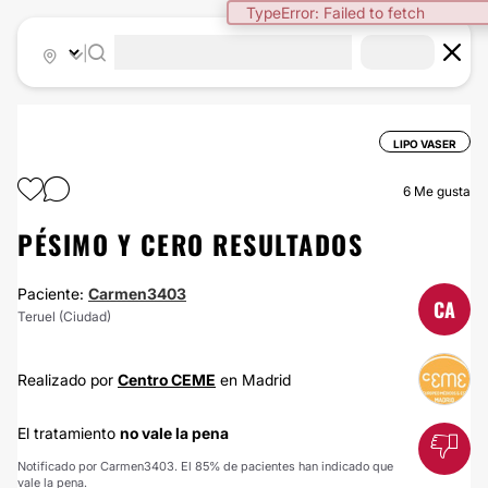
TypeError: Failed to fetch
|
LIPO VASER
6
Me gusta
PÉSIMO Y CERO RESULTADOS
Paciente:
Carmen3403
CA
Teruel (Ciudad)
Realizado por
Centro CEME
en Madrid
El tratamiento
no vale la pena
Notificado por Carmen3403. El 85% de pacientes han indicado que
vale la pena.