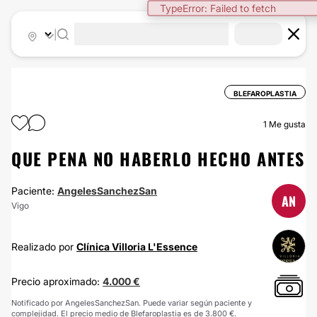
TypeError: Failed to fetch
|
BLEFAROPLASTIA
1
Me gusta
QUE PENA NO HABERLO HECHO ANTES
Paciente:
AngelesSanchezSan
AN
Vigo
Realizado por
Clínica Villoria L'Essence
Precio aproximado:
4.000 €
Notificado por AngelesSanchezSan. Puede variar según paciente y
complejidad. El precio medio de Blefaroplastia es de 3.800 €.