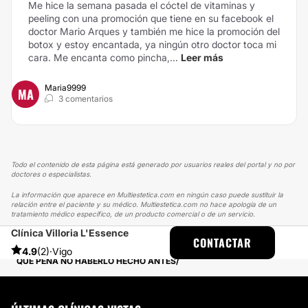
Me hice la semana pasada el cóctel de vitaminas y
peeling con una promoción que tiene en su facebook el
doctor Mario Arques y también me hice la promoción del
botox y estoy encantada, ya ningún otro doctor toca mi
cara. Me encanta como pincha,...
Leer más
Maria9999
MA
3 comentarios
Todo el contenido de esta página está generado por usuarios reales del portal y no por
doctores o especialistas.
La información que aparece en Multiestetica.com en ningún caso puede sustituir la
relación entre el paciente y su médico. Multiestetica.com no hace apología de un
tratamiento médico específico, de un producto comercial o de un servicio.
Clínica Villoria L'Essence
MULTIESTETICA
EXPERIENCIAS
CONTACTAR
EXPERIENCIAS REALES SOBRE BLEFAROPLASTIA
4.9
(2)
·
Vigo
QUE PENA NO HABERLO HECHO ANTES