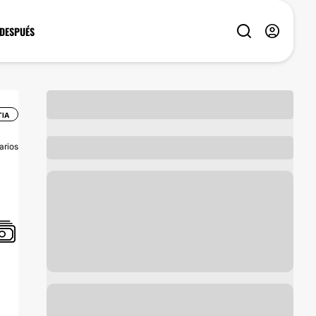
 DESPUÉS
TIA
arios