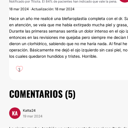
Notificado por Tttsita. El 84% de pacientes han indicado que vale la pena.
18 mar 2024 · Actualización: 18 mar 2024
Hace un año me realicé una blefaroplastia completa con el dr. Sa
en atención, se veía que me había extirpado mucha piel y grasa,
Durante las primeras semanas sentía un dolor intenso en el ojo
entonces en las revisiones me quejaba pero siempre me decían 
dieron un clorhídrico, sabiendo que no me haría nada. Al final he 
operación. Básicamente me dejó el ojo izquierdo sin casi piel, n
los cuales quedaron hundidos y tristes. Horrible.
3
COMENTARIOS (
5
)
Katta24
KA
19 mar 2024