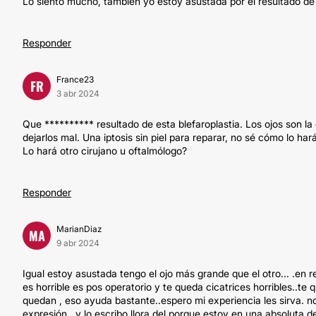
Lo siento mucho, también yo estoy asustada por el resultado de m
Responder
France23
FR
3 abr 2024
Que ********** resultado de esta blefaroplastia. Los ojos son 
dejarlos mal. Una iptosis sin piel para reparar, no sé cómo lo h
Lo hará otro cirujano u oftalmólogo?
Responder
MarianDiaz
MA
9 abr 2024
Igual estoy asustada tengo el ojo más grande que el otro... .en 
es horrible es pos operatorio y te queda cicatrices horribles..te 
quedan , eso ayuda bastante..espero mi experiencia les sirva. no
expresión...y lo escribo llora del porque estoy en una absoluta d