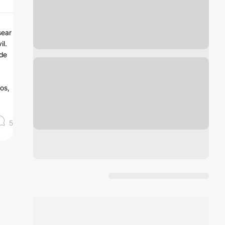
sear
il.
sde
os,
5