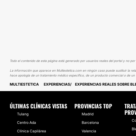
Todo el contenido de esta página está generado por usuarios reales del portal y no por 
La información que aparece en Multiestetica.com en ningún caso puede sustituir la rela
hace apología de un tratamiento médico específico, de un producto comercial o de un s
MULTIESTETICA
EXPERIENCIAS
EXPERIENCIAS REALES SOBRE B
ÚLTIMAS CLÍNICAS VISTAS
PROVINCIAS TOP
TRAT
PROV
Tulang
Madrid
Co
Centro Ada
Barcelona
Bl
Clínica Capilárea
Valencia