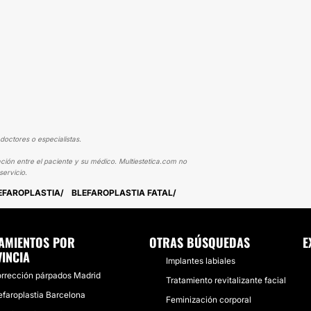
doctores o especialistas.
ción entre el paciente y su médico. Multiestetica.com no
ervicio.
LEFAROPLASTIA
BLEFAROPLASTIA FATAL
AMIENTOS POR
OTRAS BÚSQUEDAS
E
INCIA
Implantes labiales
rrección párpados Madrid
Tratamiento revitalizante facial
efaroplastia Barcelona
Feminización corporal