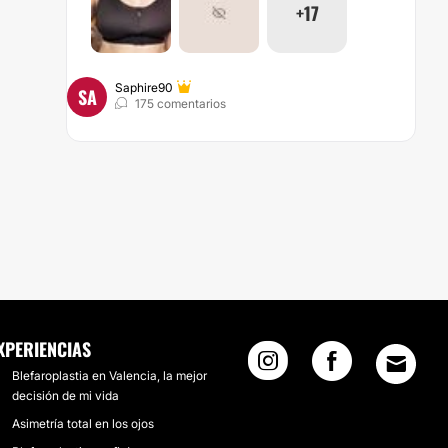
+17
Saphire90
SA
175 comentarios
XPERIENCIAS
Blefaroplastia en Valencia, la mejor
decisión de mi vida
Asimetría total en los ojos