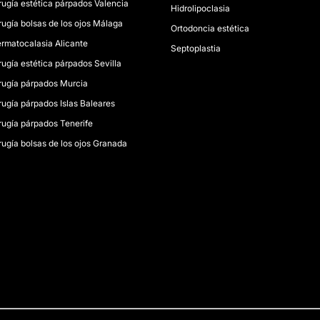
rugía estética párpados Valencia
Hidrolipoclasia
rugía bolsas de los ojos Málaga
Ortodoncia estética
rmatocalasia Alicante
Septoplastia
rugía estética párpados Sevilla
rugía párpados Murcia
rugía párpados Islas Baleares
rugía párpados Tenerife
rugía bolsas de los ojos Granada