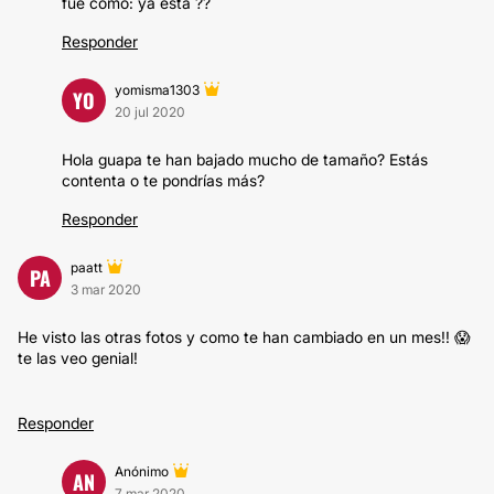
fue como: ya está ??
Responder
yomisma1303
YO
20 jul 2020
Hola guapa te han bajado mucho de tamaño? Estás
contenta o te pondrías más?
Responder
paatt
PA
3 mar 2020
He visto las otras fotos y como te han cambiado en un mes!! 😱
te las veo genial!
Responder
Anónimo
AN
7 mar 2020