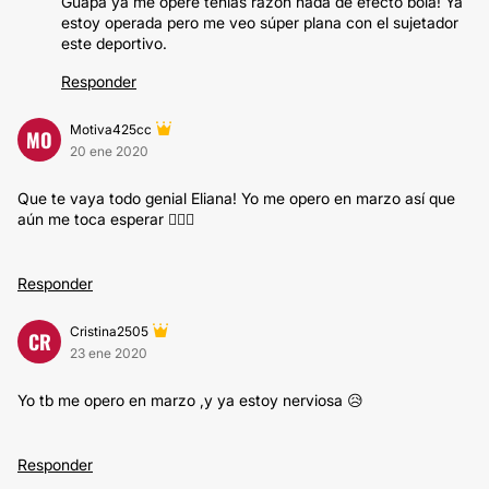
Guapa ya me operé tenias razón nada de efecto bola! Ya
estoy operada pero me veo súper plana con el sujetador
este deportivo.
Responder
Motiva425cc
MO
20 ene 2020
Que te vaya todo genial Eliana! Yo me opero en marzo así que
aún me toca esperar 🤷🏽‍♀️
Responder
Cristina2505
CR
23 ene 2020
Yo tb me opero en marzo ,y ya estoy nerviosa 😥
Responder