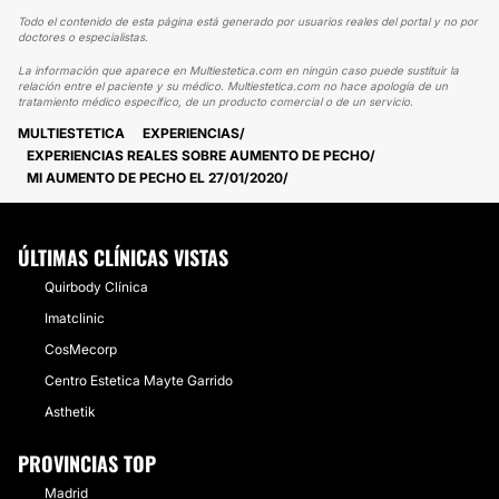
Todo el contenido de esta página está generado por usuarios reales del portal y no por
doctores o especialistas.
La información que aparece en Multiestetica.com en ningún caso puede sustituir la
relación entre el paciente y su médico. Multiestetica.com no hace apología de un
tratamiento médico específico, de un producto comercial o de un servicio.
MULTIESTETICA
EXPERIENCIAS
EXPERIENCIAS REALES SOBRE AUMENTO DE PECHO
MI AUMENTO DE PECHO EL 27/01/2020
ÚLTIMAS CLÍNICAS VISTAS
Quirbody Clínica
Imatclinic
CosMecorp
Centro Estetica Mayte Garrido
Asthetik
PROVINCIAS TOP
Madrid