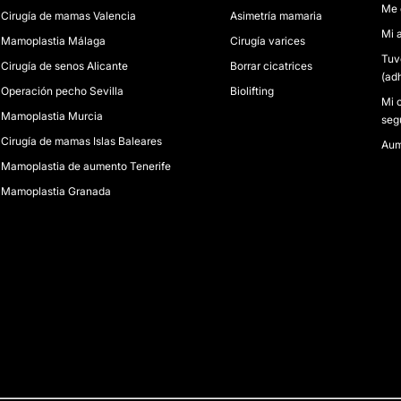
Me 
Cirugía de mamas Valencia
Asimetría mamaria
Mi 
Mamoplastia Málaga
Cirugía varices
Tuv
Cirugía de senos Alicante
Borrar cicatrices
(ad
Operación pecho Sevilla
Biolifting
Mi 
Mamoplastia Murcia
seg
Cirugía de mamas Islas Baleares
Aum
Mamoplastia de aumento Tenerife
Mamoplastia Granada