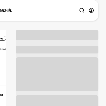
 DESPUÉS
CHO
arios
me