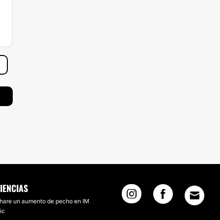
IENCIAS
hare un aumento de pecho en IM
ic