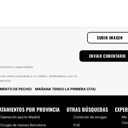
SUBIR IMAGEN
doctores o especialistas.
ción entre el paciente y su médico. Multiestetica.com no
ervicio.
UMENTO DE PECHO
MAÑANA TENGO LA PRIMERA CITA
ATAMIENTOS POR PROVINCIA
OTRAS BÚSQUEDAS
EXPER
Operación pecho Madrid
Correción de arrugas
Me 
Clin
Cirugía de mamas Barcelona
FUE