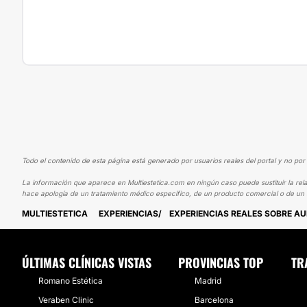
Todo el contenido de esta página está generado por usuarios reales del portal y no por 
La información que aparece en Multiestetica.com en ningún caso puede sustituir la rela
hace apología de un tratamiento médico específico, de un producto comercial o de un s
MULTIESTETICA
EXPERIENCIAS
EXPERIENCIAS REALES SOBRE A
ÚLTIMAS CLÍNICAS VISTAS
PROVINCIAS TOP
TR
Romano Estética
Madrid
Veraben Clinic
Barcelona