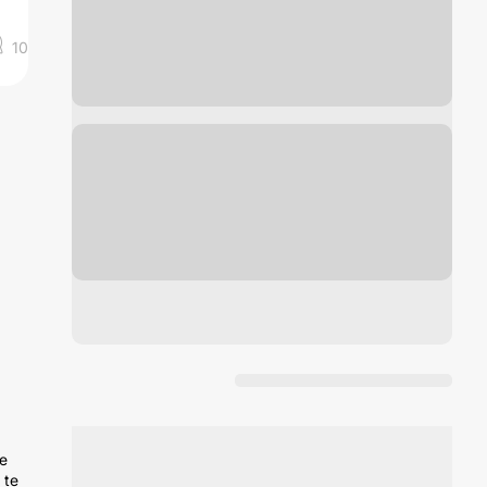
10
ue
 te