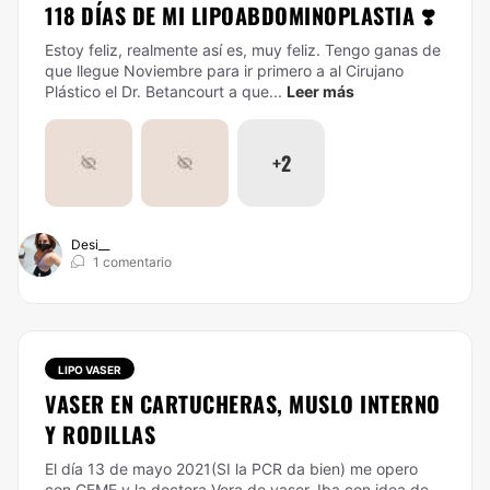
118 DÍAS DE MI LIPOABDOMINOPLASTIA ❣️
Estoy feliz, realmente así es, muy feliz. Tengo ganas de
que llegue Noviembre para ir primero a al Cirujano
Plástico el Dr. Betancourt a que...
Leer más
+2
Desi__
1 comentario
LIPO VASER
VASER EN CARTUCHERAS, MUSLO INTERNO
Y RODILLAS
El día 13 de mayo 2021(SI la PCR da bien) me opero
con CEME y la doctora Vera de vaser. Iba con idea de