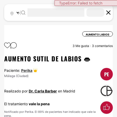
TypeError: Failed to fetch
|
AUMENTO LABIOS
3
Me gusta
3 comentarios
AUMENTO SUTIL DE LABIOS 👄
Paciente:
Perika
PE
Málaga (Ciudad)
Realizado por
Dr. Carla Barber
en Madrid
El tratamiento
vale la pena
Notificado por Perika. El 89% de pacientes han indicado que vale la
pena.