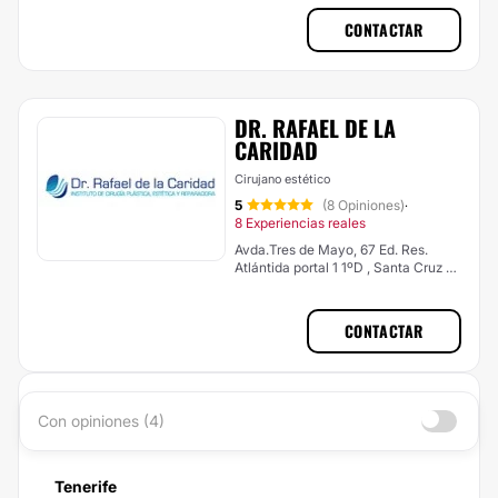
CONTACTAR
DR. RAFAEL DE LA
CARIDAD
Cirujano estético
5
(8 Opiniones)
·
8 Experiencias reales
Avda.Tres de Mayo, 67 Ed. Res.
Atlántida portal 1 1ºD , Santa Cruz de
Tenerife
CONTACTAR
Con opiniones (4)
Tenerife