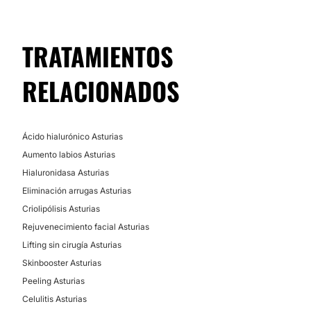
No
Atención en:
TRATAMIENTOS
English
RELACIONADOS
Español
Financiación o facilidades de pago:
Ácido hialurónico Asturias
No
Aumento labios Asturias
Métodos de pago aceptados:
Hialuronidasa Asturias
Tarjeta de Crédito/Débito
Eliminación arrugas Asturias
Criolipólisis Asturias
Transferencia Bancaria
Rejuvenecimiento facial Asturias
Efectivo
Lifting sin cirugía Asturias
Skinbooster Asturias
Peeling Asturias
Celulitis Asturias