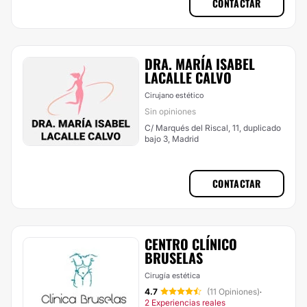
CONTACTAR
DRA. MARÍA ISABEL
LACALLE CALVO
Cirujano estético
Sin opiniones
C/ Marqués del Riscal, 11, duplicado
bajo 3, Madrid
CONTACTAR
CENTRO CLÍNICO
BRUSELAS
Cirugía estética
4.7
(11 Opiniones)
·
2 Experiencias reales