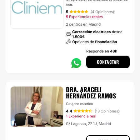
más
5
(4 Opiniones)
·
5 Experiencias reales
2 centros en Madrid
Corrección cicatrices
desde
1.500€
Opciones de
financiación
Responde en
48h
CONTACTAR
DRA. ARACELI
HERNÁNDEZ RAMOS
Cirujano estético
4.4
(13 Opiniones)
·
1 Experiencia real
C/ Lagasca, 27 1J, Madrid