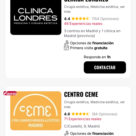
Cirugía estética, Medicina estética,
ver
más
4.4
(154 Opiniones)
·
46 Experiencias reales
3 centros en Madrid y 1 clínica en
Madrid (provincia)
Opciones de
financiación
Primera visita
gratuita
Responde en
1h
CONTACTAR
CENTRO CEME
Cirugía estética, Medicina estética,
ver
más
4.6
(84 Opiniones)
·
71 Experiencias reales
C/Castelló, 9, Madrid
Opciones de
financiación