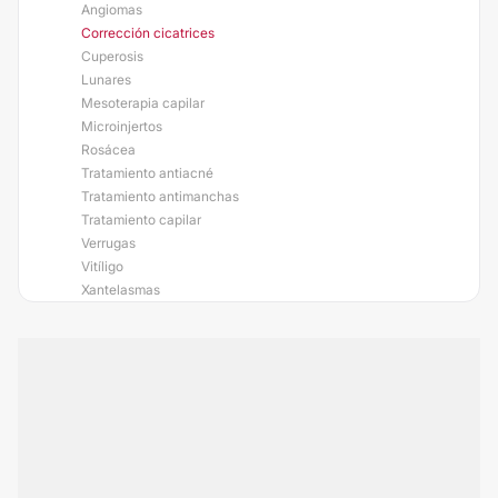
Angiomas
Corrección cicatrices
Cuperosis
Lunares
Mesoterapia capilar
Microinjertos
Rosácea
Tratamiento antiacné
Tratamiento antimanchas
Tratamiento capilar
Verrugas
Vitíligo
Xantelasmas