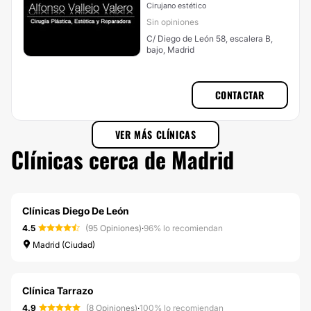
Cirujano estético
Sin opiniones
C/ Diego de León 58, escalera B,
bajo, Madrid
CONTACTAR
VER MÁS CLÍNICAS
Clínicas cerca de Madrid
Clínicas Diego De León
4.5
(95 Opiniones)
·
96% lo recomiendan
Madrid (Ciudad)
Clínica Tarrazo
4.9
(8 Opiniones)
·
100% lo recomiendan