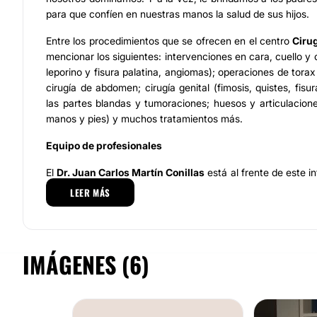
para que confíen en nuestras manos la salud de sus hijos.
Entre los procedimientos que se ofrecen en el centro
Cirug
mencionar los siguientes: intervenciones en cara, cuello y c
leporino y fisura palatina, angiomas); operaciones de torax
cirugía de abdomen; cirugía genital (fimosis, quistes, fis
las partes blandas y tumoraciones; huesos y articulaciones
manos y pies) y muchos tratamientos más.
Equipo de profesionales
El
Dr. Juan Carlos Martín Conillas
está al frente de este i
conforma el centro
Cirugía Pediátrica
. Se trata de un
LEER MÁS
calificado, con toda la formación requerida para tratar
infantiles con la precisión adecuada a su singularidad, ello
de más de veinticinco años de experiencia en este campo.
conforma el equipo de trabajo el especialista
Dr. Jes
IMÁGENES (6)
profesional responsable y comprometido con la práctica de 
Localización