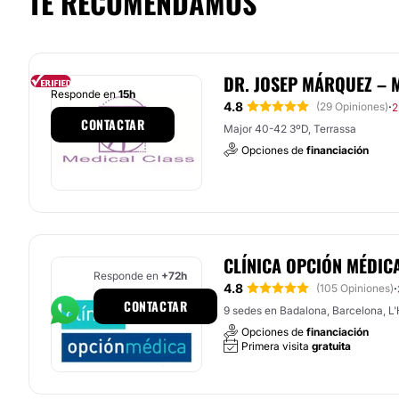
TE RECOMENDAMOS
DR. JOSEP MÁRQUEZ – 
Responde en
15h
4.8
·
(29 Opiniones)
2
CONTACTAR
Major 40-42 3ºD, Terrassa
Opciones de
financiación
CLÍNICA OPCIÓN MÉDIC
Responde en
+72h
4.8
·
(105 Opiniones)
CONTACTAR
9 sedes en Badalona, Barcelona, L'H
Opciones de
financiación
Primera visita
gratuita