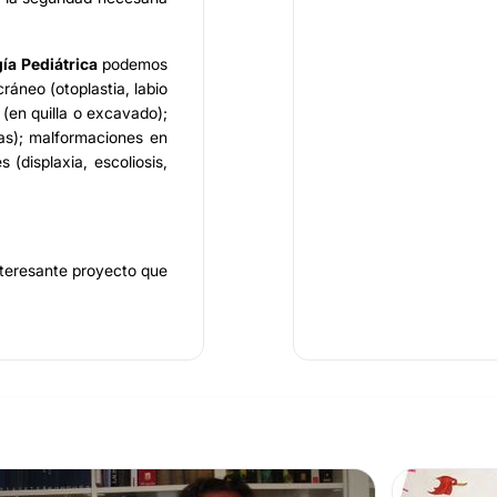
ía Pediátrica
podemos
ráneo (otoplastia, labio
 (en quilla o excavado);
uras); malformaciones en
 (displaxia, escoliosis,
nteresante proyecto que
 profesional altamente
 los tejidos y órganos
 gracias a su trayectoria
 Junto a él, el también
ús Broto Mangues
, un
su oficio.