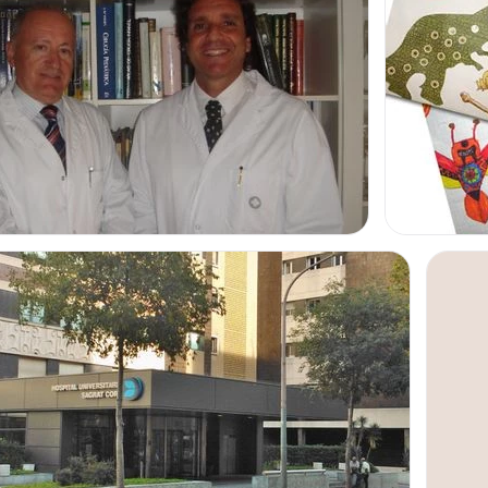
ajan en el prestigioso
udad de
Barcelona
, que
to de esta localidad.