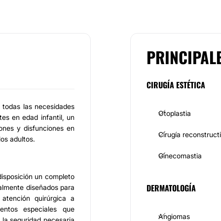
PRINCIPAL
CIRUGÍA ESTÉTICA
 todas las necesidades
Otoplastia
es en edad infantil, un
ones y disfunciones en
Cirugía reconstruct
los adultos.
Ginecomastia
disposición un completo
DERMATOLOGÍA
ialmente diseñados para
tención quirúrgica a
ientos especiales que
Angiomas
 la seguridad necesaria