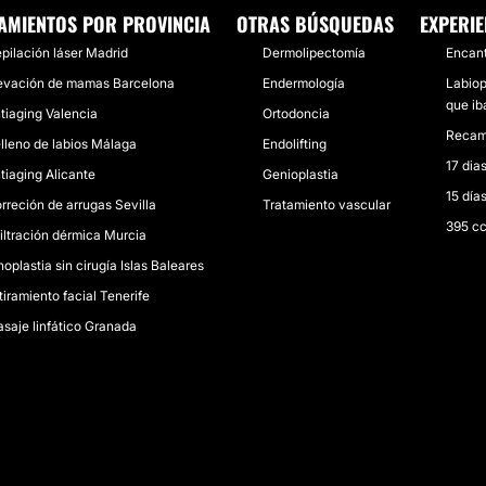
AMIENTOS POR PROVINCIA
OTRAS BÚSQUEDAS
EXPERIE
pilación láser Madrid
Dermolipectomía
Encant
evación de mamas Barcelona
Endermología
Labiop
que ib
tiaging Valencia
Ortodoncia
Recamb
lleno de labios Málaga
Endolifting
17 dia
tiaging Alicante
Genioplastia
15 día
rreción de arrugas Sevilla
Tratamiento vascular
395 cc
filtración dérmica Murcia
noplastia sin cirugía Islas Baleares
tiramiento facial Tenerife
saje linfático Granada