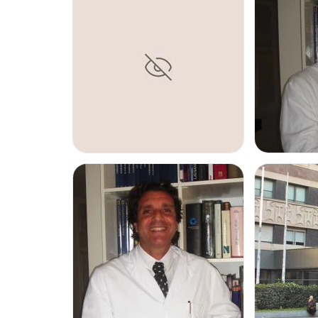
En el centro
Cirugía Pediátrica
sus profesionales trab
Hospital Universitario del Sagrat Cor
, ubicado en la ci
constituye el centro sanitario privado más grande y comple
Posibilidad de videoconsulta:
No
Financiación o facilidades de pago:
No