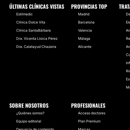
ÚLTIMAS CLÍNICAS VISTAS
PROVINCIAS TOP
TRAT
Estilmedic
Madrid
De
Clínica Dolce Vita
Barcelona
El
Clínica SantaBárbara
Valencia
An
Dra. Vicenta Llorca Pérez
Málaga
Re
Dra. Calatayud Chazarra
Alicante
An
Co
In
Ri
Es
Ma
SOBRE NOSOTROS
PROFESIONALES
¿Quiénes somos?
Acceso doctores
Equipo editorial
Plan Premium
Denuncia de contenido
Marcas