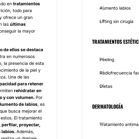
ado en
tratamientos
Aumento labios
ición, todo para
y ofrece un gran
Lifting sin cirugía
n las
últimas
onseguir la mayor
TRATAMIENTOS ESTÉTI
o de ellos se destaca
ntra en numerosos
Peeling
, la presencia de esta
imiento de la piel y
Radiofrecuencia fac
eza. Una de las
pacidad para retener
Dietas
ermiten
rehidratar en
o y con volumen.
Por
Aumento de labios
, es
DERMATOLOGÍA
 que busca mejorar el
estos. El tratamiento
Tratamiento antim
 perfilar, proyectar,
 labios.
Además,
a realiza un drenaje