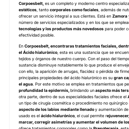
Corpoesbelt,
es un completo y moderno centro especializ
estéticos
, tanto
corporales como faciales
, además de nutr
ofrecer un servicio integral a sus clientes. Está en
Zamora
número de servicios especializados y en los que se emplea
tecnologías y los productos más novedosos
para poder c
efectividad posible.
En
Corpoesbelt,
encontraras tratamientos faciales, dentr
el
Ácido hialurònico
, esta es una sustancia que se encue
tejidos y órganos de nuestro cuerpo. Con el paso del tiempo
sustancia disminuye notablemente lo que produce el envejec
con ello, la aparición de arrugas, flacidez o pérdida de firm
principales propiedades del ácido hialurónico es su
gran ca
el agua
. Por este motivo se emplea en tratamientos que p
profundidad la epidermis,
brindando un
aspecto más ters
otra parte, dentro de sus especialidades faciales ofrece el
un tipo de cirugía cosmética o procedimiento no quirúrgico
aspecto de los labios
mediante llenado
y aumentación de 
usado es el
ácido hialurónico
, el cual permite r
ejuvenecer,
marcar, corregir asimetrías y aumentar el volumen de los
ofrece tratamientos corporales como la
Presoterapia
, est