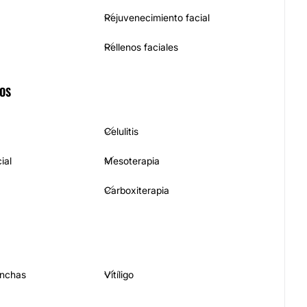
Rejuvenecimiento facial
Rellenos faciales
COS
Celulitis
ial
Mesoterapia
Carboxiterapia
anchas
Vitíligo