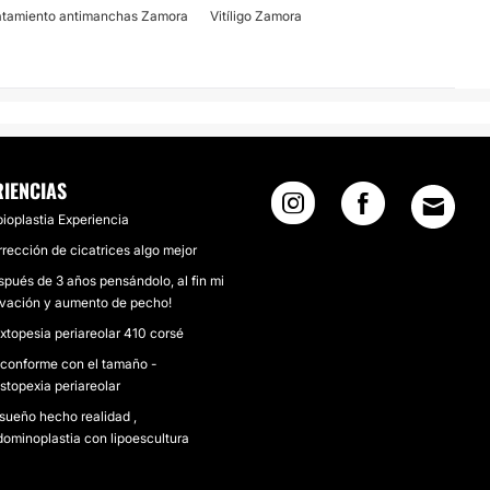
atamiento antimanchas Zamora
Vitíligo Zamora
RIENCIAS
ioplastia Experiencia
rección de cicatrices algo mejor
pués de 3 años pensándolo, al fin mi
evación y aumento de pecho!
topesia periareolar 410 corsé
conforme con el tamaño -
topexia periareolar
sueño hecho realidad ,
ominoplastia con lipoescultura