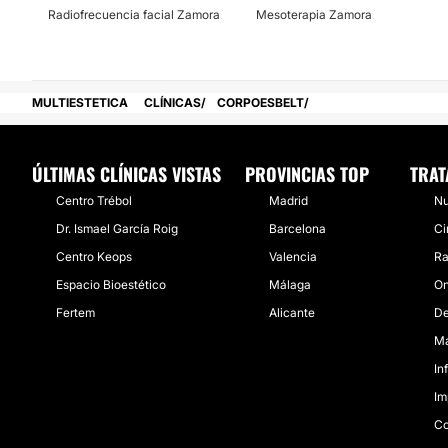
Radiofrecuencia facial Zamora
Mesoterapia Zamora
MULTIESTETICA
CLÍNICAS
CORPOESBELT
ÚLTIMAS CLÍNICAS VISTAS
PROVINCIAS TOP
TRAT
Centro Trébol
Madrid
Nu
Dr. Ismael García Roig
Barcelona
Ci
Centro Keops
Valencia
Ra
Espacio Bioestético
Málaga
On
Fertem
Alicante
De
Ma
In
Im
Co