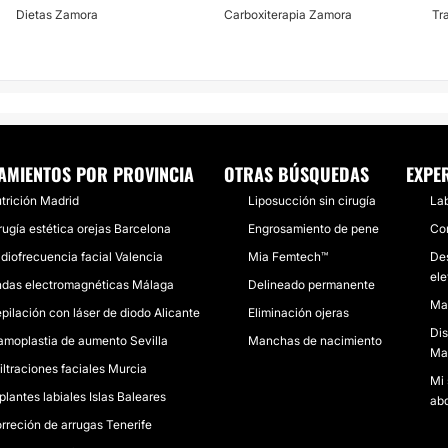
Dietas Zamora
Carboxiterapia Zamora
Tr
AMIENTOS POR PROVINCIA
OTRAS BÚSQUEDAS
EXPE
trición Madrid
Liposucción sin cirugía
Lab
rugía estética orejas Barcelona
Engrosamiento de pene
Cor
diofrecuencia facial Valencia
Mia Femtech™
Des
el
das electromagnéticas Málaga
Delineado permanente
Max
pilación con láser de diodo Alicante
Eliminación ojeras
Dis
moplastia de aumento Sevilla
Manchas de nacimiento
Mas
filtraciones faciales Murcia
Mi 
plantes labiales Islas Baleares
abd
rreción de arrugas Tenerife