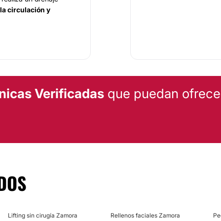
la circulación y
mplio equipo de
rsos tratamientos
que
to específico para cada
nicas Verificadas
que puedan ofrecert
ltados y de los
DOS
Lifting sin cirugía Zamora
Rellenos faciales Zamora
Pe