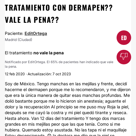
TRATAMIENTO CON DERMAPEN??
VALE LA PENA??
Paciente:
EditOrtega
ED
Madrid (Ciudad)
El tratamiento
no vale la pena
Notificado por EditOrtega. El 65% de pacientes han indicado que vale
la pena.
12 feb 2020 · Actualización: 7 oct 2023
Soy de México. Tengo manchas en las mejillas y frente, decidí
hacerme el dermapen porque me lo recomendaron, y me dijeron
que era la única manera de quitar esas manchas profundas. Me
dolió bastante porque me lo hicieron sin anestesia; aguante el
dolor y la recuperación Al principio se me puso muy Roja la piel,
después se me cayó la costra y mi piel quedó tirante y reseca.
Hasta ahora. Van 12 días del tratamiento Y tengo dos marcas
grandes en mis mejillas peor que las que tenía. Como si me
hubiera. Quemado estoy asustada. No las tapa ni el maquillaje
Estoy decepcionada, 😞 la doctora me dijo que la piel se