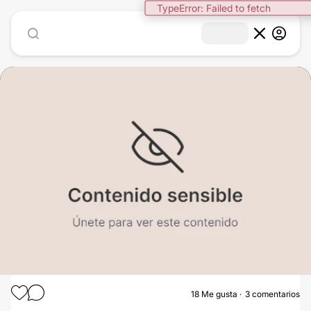
TypeError: Failed to fetch
1
/
2
18
Me gusta
3 comentarios
REJUVENECIMIENTO FACIAL