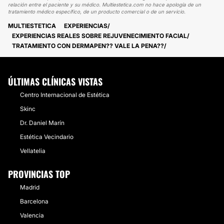
relación entre el paciente y su médico. Multiestetica.com no hace apología de un
tratamiento médico específico, de un producto comercial o de un servicio.
MULTIESTETICA
EXPERIENCIAS
EXPERIENCIAS REALES SOBRE REJUVENECIMIENTO FACIAL
TRATAMIENTO CON DERMAPEN?? VALE LA PENA??
ÚLTIMAS CLÍNICAS VISTAS
Centro Internacional de Estética
Skinc
Dr. Daniel Marín
Estética Vecindario
Vellatelia
PROVINCIAS TOP
Madrid
Barcelona
Valencia