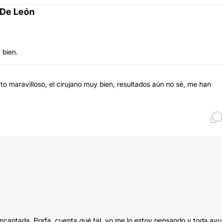
 De León
 bien.
ato maravilloso, el cirujano muy bien, resultados aún no sé, me han
ncantada. Porfa, cuenta qué tal, yo me lo estoy pensando y toda ay