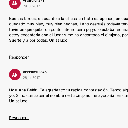
AnaBelen278
AN
28 jul 2017
Buenas tardes, en cuanto a la clínica un trato estupendo, en c
quedado muy bien, muy bien hechas, 1 año después todavía tengo
tuvieron que quitar un punto interno pero pq yo lo estaba recha
estoy encantada con el lugar y me ha encantado el cirujano, p
Suerte y a por todas. Un saludo.
Responder
Anonimo12345
AN
28 jul 2017
Hola Ana Belén. Te agradezco tu rápida contestación. Tengo algu
yo. Si no con saber el nombre de tu cirujano me ayudaría. En cu
Un saludo
Responder