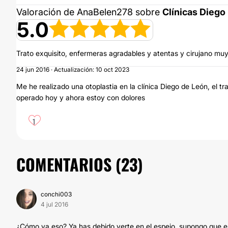
Valoración de AnaBelen278 sobre
Clínicas Diego
5.0
Trato exquisito, enfermeras agradables y atentas y cirujano muy
24 jun 2016 · Actualización: 10 oct 2023
Me he realizado una otoplastia en la clínica Diego de León, el tr
operado hoy y ahora estoy con dolores
1
COMENTARIOS (
23
)
conchi003
4 jul 2016
¿Cómo va eso? Ya has debido verte en el espejo, supongo que e