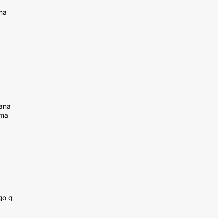
una
mana
sma
go q