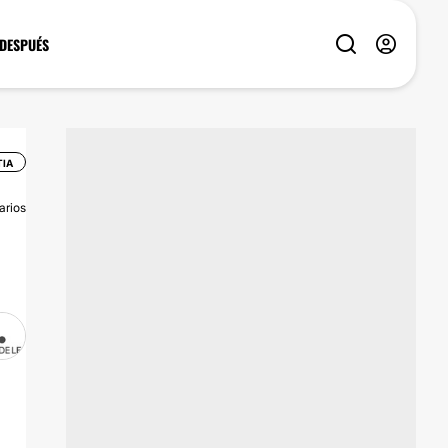
 DESPUÉS
IA
arios