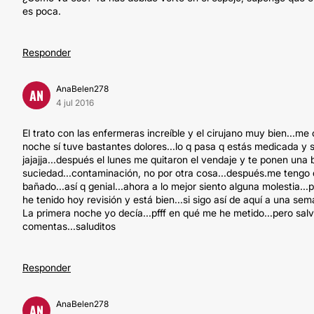
es poca.
Responder
AnaBelen278
AN
4 jul 2016
El trato con las enfermeras increíble y el cirujano muy bien...me 
noche sí tuve bastantes dolores...lo q pasa q estás medicada y s
jajajja...después el lunes me quitaron el vendaje y te ponen una b
suciedad...contaminación, no por otra cosa...después.me tengo q
bañado...así q genial...ahora a lo mejor siento alguna molestia.
he tenido hoy revisión y está bien...si sigo así de aquí a una se
La primera noche yo decía...pfff en qué me he metido...pero sa
comentas...saluditos
Responder
AnaBelen278
AN