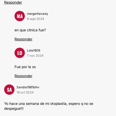
Responder
margaritavazq
MA
9 sept 2024
en que clinica fue?
Responder
Lola1806
LO
7 nov 2024
Fue por la ss
Responder
Sandra1981bihv
SA
19 oct 2024
Yo hace una semana de mi otoplastia, espero q no se
despegue!!!