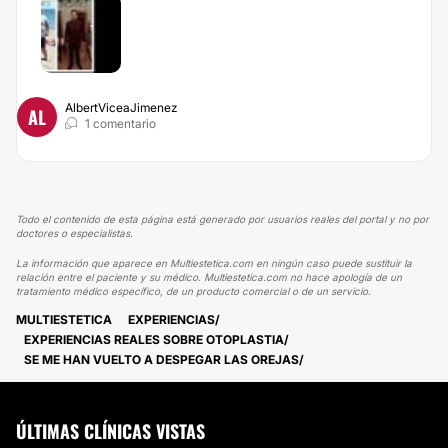
AlbertViceaJimenez
AL
1 comentario
Todo el contenido de esta página está generado por usuarios reales del portal y no por
doctores o especialistas.
La información que aparece en Multiestetica.com en ningún caso puede sustituir la
relación entre el paciente y su médico. Multiestetica.com no hace apología de un
tratamiento médico específico, de un producto comercial o de un servicio.
MULTIESTETICA
EXPERIENCIAS
EXPERIENCIAS REALES SOBRE OTOPLASTIA
SE ME HAN VUELTO A DESPEGAR LAS OREJAS
ÚLTIMAS CLÍNICAS VISTAS