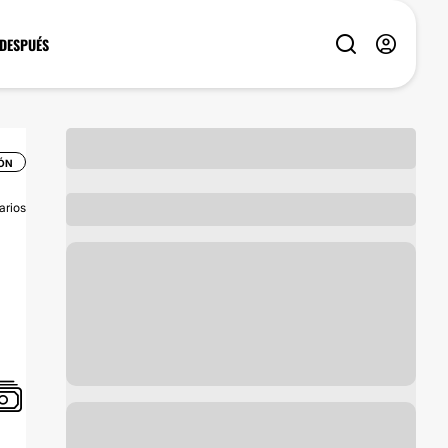
 DESPUÉS
IÓN
arios