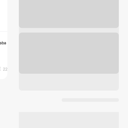
taba
22