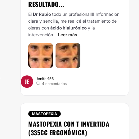
RESULTADO...
El
Dr Rubio
todo un profesional!!! Información
clara y sencilla, me realicé el tratamiento de
ojeras con
ácido hialurónico
y la
intervención...
Leer más
s
Jenifer156
JE
4 comentarios
MASTOPEXIA
MASTOPEXIA CON T INVERTIDA
(335CC ERGONÓMICA)