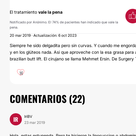
El tratamiento
vale la pena
Notificado por Anónimo. El 74% de pacientes han indicado que vale la
pena.
20 mar 2019 · Actualización: 6 oct 2023
Siempre he sido delgadita pero sin curvas. Y cuando me engor
y en los glúteos nada. Asi que aproveche con la esa grasa para a
brazilian butt lift. El cirujano se llama Mehmet Ersin. De Surger
16
COMENTARIOS (
22
)
IriBV
IR
23 mar 2019
Hola, estas estupenda. Pero te hicieron la liposuccion o abdomin