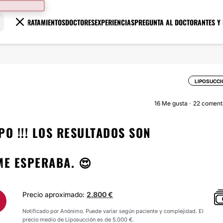
TRATAMIENTOS
DOCTORES
EXPERIENCIAS
PREGUNTA AL DOCTOR
ANTES Y
LIPOSUCC
16
Me gusta
22 coment
O !!! LOS RESULTADOS SON
ME ESPERABA. 😍
Precio aproximado:
2.800 €
Notificado por Anónimo. Puede variar según paciente y complejidad. El
precio medio de Liposucción es de 5.000 €.