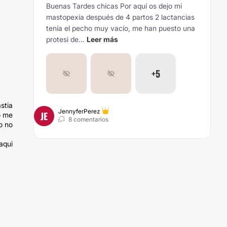
Buenas Tardes chicas
Por aquí os dejo mi
mastopexia después de 4 partos 2 lactancias
tenía el pecho muy vacío, me han puesto una
protesi de...
Leer más
+5
stia
JennyferPerez
JE
o me
8 comentarios
o no
aqui