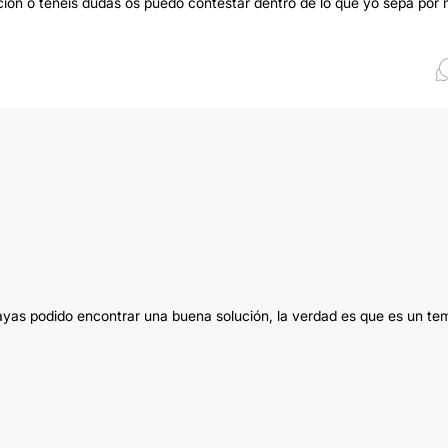
mación o tenéis dudas os puedo contestar dentro de lo que yo sepa por 
yas podido encontrar una buena solución, la verdad es que es un te