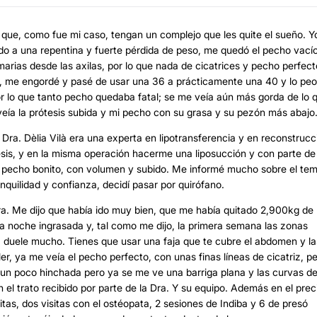
que, como fue mi caso, tengan un complejo que les quite el sueño. Y
o a una repentina y fuerte pérdida de peso, me quedó el pecho vací
arias desde las axilas, por lo que nada de cicatrices y pecho perfect
, me engordé y pasé de usar una 36 a prácticamente una 40 y lo peo
or lo que tanto pecho quedaba fatal; se me veía aún más gorda de lo 
ía la prótesis subida y mi pecho con su grasa y su pezón más abajo.
ra. Dèlia Vilà era una experta en lipotransferencia y en reconstrucc
sis, y en la misma operación hacerme una liposucción y con parte de 
un pecho bonito, con volumen y subido. Me informé mucho sobre el te
nquilidad y confianza, decidí pasar por quirófano.
 Dra. Me dijo que había ido muy bien, que me había quitado 2,900kg de
noche ingrasada y, tal como me dijo, la primera semana las zonas
) duele mucho. Tienes que usar una faja que te cubre el abdomen y la
ler, ya me veía el pecho perfecto, con unas finas líneas de cicatriz, p
 un poco hinchada pero ya se me ve una barriga plana y las curvas de
el trato recibido por parte de la Dra. Y su equipo. Además en el prec
tas, dos visitas con el ostéopata, 2 sesiones de Indiba y 6 de presó