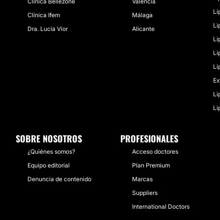
Clínica Bellezone
Valencia
Li
Clínica Ifem
Málaga
Li
Dra. Lucía Vior
Alicante
Li
Li
Li
Ex
Li
Li
SOBRE NOSOTROS
PROFESIONALES
¿Quiénes somos?
Acceso doctores
Equipo editorial
Plan Premium
Denuncia de contenido
Marcas
Suppliers
International Doctors