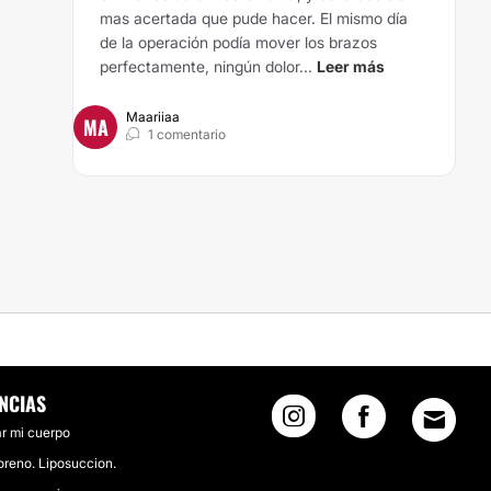
mas acertada que pude hacer. El mismo día
de la operación podía mover los brazos
perfectamente, ningún dolor...
Leer más
Maariiaa
MA
1 comentario
AMARIA
NCIAS
r mi cuerpo
reno. Liposuccion.