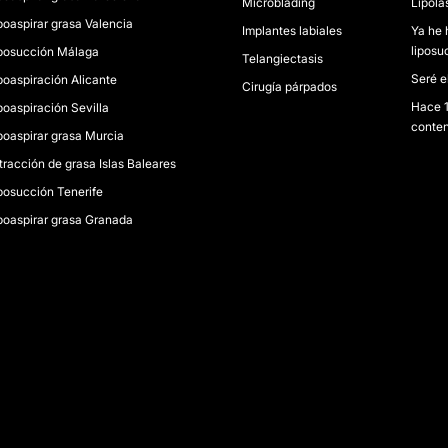
Microblading
Lipolá
poaspirar grasa Valencia
Implantes labiales
Ya he 
liposu
posucción Málaga
Telangiectasis
Seré e
poaspiración Alicante
Cirugía párpados
Hace 1
poaspiración Sevilla
conten
poaspirar grasa Murcia
tracción de grasa Islas Baleares
posucción Tenerife
poaspirar grasa Granada