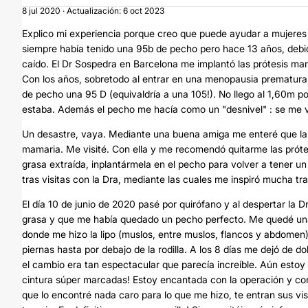
8 jul 2020 · Actualización: 6 oct 2023
Explico mi experiencia porque creo que puede ayudar a mujeres 
siempre había tenido una 95b de pecho pero hace 13 años, debid
caído. El Dr Sospedra en Barcelona me implantó las prótesis mam
Con los años, sobretodo al entrar en una menopausia prematura
de pecho una 95 D (equivaldría a una 105!). No llego al 1,60m p
estaba. Además el pecho me hacía como un "desnivel" : se me ve
Un desastre, vaya. Mediante una buena amiga me enteré que la D
mamaria. Me visité. Con ella y me recomendó quitarme las próte
grasa extraída, inplantármela en el pecho para volver a tener 
tras visitas con la Dra, mediante las cuales me inspiró mucha tra
El día 10 de junio de 2020 pasé por quirófano y al despertar la
grasa y que me había quedado un pecho perfecto. Me quedé una 
donde me hizo la lipo (muslos, entre muslos, flancos y abdomen
piernas hasta por debajo de la rodilla. A los 8 días me dejó de do
el cambio era tan espectacular que parecía increíble. Aún estoy
cintura súper marcadas! Estoy encantada con la operación y con 
que lo encontré nada caro para lo que me hizo, te entran sus visi