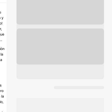
o
o y
o!
r,
que
..
ión
la
ma
s
ero
 la
io,