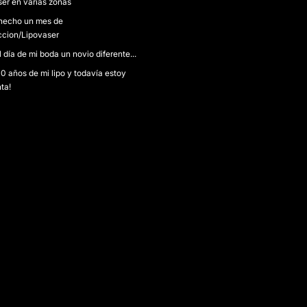
ser en varias zonas
hecho un mes de
ccion/Lipovaser
l día de mi boda un novio diferente...
0 años de mi lipo y todavía estoy
ta!