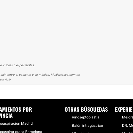
doctores o especialistas.
ción entre el paciente y su médico. Multiestetica.com no
ervicio.
POSUCCIÓN
LIPOSUCCIÓN, LIPOTRANSFERENCIA Y RECONSTRUCCIÓN M
AMIENTOS POR
OTRAS BÚSQUEDAS
EXPERIE
INCIA
Rinoseptoplastia
Mejora
poaspiración Madrid
Balón intragástrico
DR. Mo
poaspirar grasa Barcelona