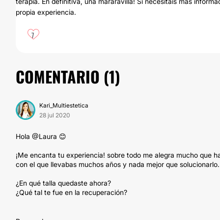
terapia. En definitiva, una mararavilla! Si necesitáis más infor
propia experiencia.
7
COMENTARIO (
1
)
Kari_Multiestetica
28 jul 2020
Hola @Laura 😊
¡Me encanta tu experiencia! sobre todo me alegra mucho que ha
con el que llevabas muchos años y nada mejor que solucionarlo.
¿En qué talla quedaste ahora?
¿Qué tal te fue en la recuperación?