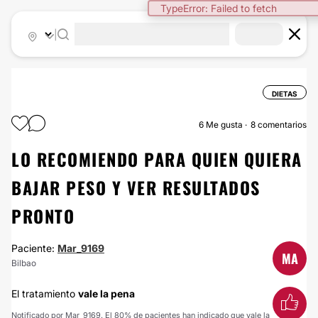
TypeError: Failed to fetch
|
DIETAS
6
Me gusta
8 comentarios
LO RECOMIENDO PARA QUIEN QUIERA
BAJAR PESO Y VER RESULTADOS
PRONTO
Paciente:
Mar_9169
MA
Bilbao
El tratamiento
vale la pena
Notificado por Mar_9169. El 80% de pacientes han indicado que vale la