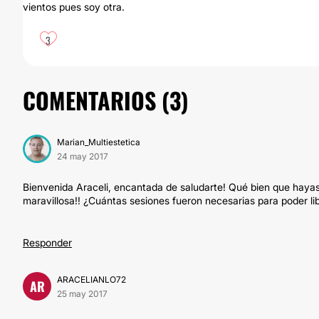
vientos pues soy otra.
3
COMENTARIOS (
3
)
Marian_Multiestetica
24 may 2017
Bienvenida Araceli, encantada de saludarte! Qué bien que hayas
maravillosa!! ¿Cuántas sesiones fueron necesarias para poder libr
Responder
ARACELIANLO72
AR
25 may 2017