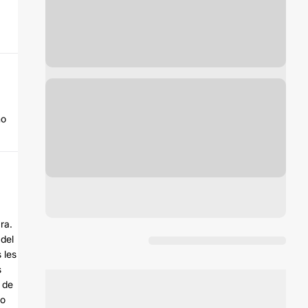
mo
ra.
 del
 les
s
 de
ro