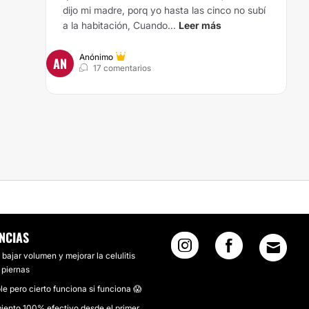
dijo mi madre, porq yo hasta las cinco no subí
a la habitación, Cuando...
Leer más
Anónimo
AN
17 comentarios
 DADO MI CUERPO EN ESTOS MESES DE TRATAMIENTO
NCIAS
 bajar volumen y mejorar la celulitis
 piernas
ble pero cierto funciona si funciona 😱
iento 100% efectivo desde el primer