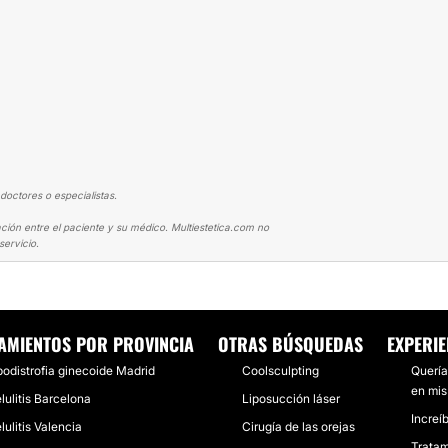
doctores o especialistas.
ción entre el paciente y su médico. Multiestetica.com no
ervicio.
LULITIS
VOY A SER UNA NOVIA DIFERENTE GRACIAS AL CAMBIO QUE HA
AMIENTOS POR PROVINCIA
OTRAS BÚSQUEDAS
EXPERIE
podistrofia ginecoide Madrid
Coolsculpting
Quería
en mis
lulitis Barcelona
Liposucción láser
Increí
lulitis Valencia
Cirugía de las orejas
Tratam