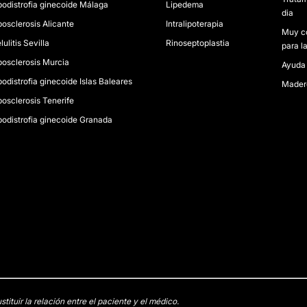
podistrofia ginecoide Málaga
Lipedema
dia
posclerosis Alicante
Intralipoterapia
Muy co
lulitis Sevilla
Rinoseptoplastia
para la
posclerosis Murcia
Ayuda 
podistrofia ginecoide Islas Baleares
Madero
posclerosis Tenerife
podistrofia ginecoide Granada
tuir la relación entre el paciente y el médico.