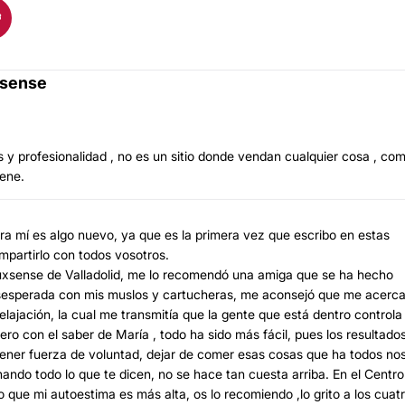
xsense
s y profesionalidad , no es un sitio donde vendan cualquier cosa , co
iene.
ra mí es algo nuevo, ya que es la primera vez que escribo en estas
mpartirlo con todos vosotros.
Luxsense de Valladolid, me lo recomendó una amiga que se ha hecho
desesperada con mis muslos y cartucheras, me aconsejó que me acerca
ajación, la cual me transmitía que la gente que está dentro controla
ro con el saber de María , todo ha sido más fácil, pues los resultados
ner fuerza de voluntad, dejar de comer esas cosas que ha todos no
ndo todo lo que te dicen, no se hace tan cuesta arriba. En el Centro
 que mi autoestima es más alta, os lo recomiendo ,lo grito a los cuat