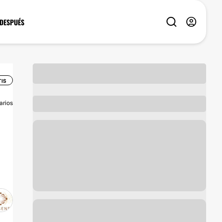
 DESPUÉS
TIS
arios