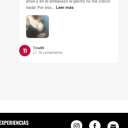
años y en el embarazo el pecho no me creció
nada! Por eso...
Leer más
Tina89
TI
15 comentarios
EXPERIENCIAS