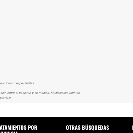
doctores o especialistas.
ción entre el paciente y su médico. Multiestetica.com no
ervicio.
LEFAROPLASTIA
BLEFAROPLASTIA BILATERAL
ATAMIENTOS POR
OTRAS BÚSQUEDAS