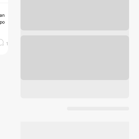
tan
ipo
1