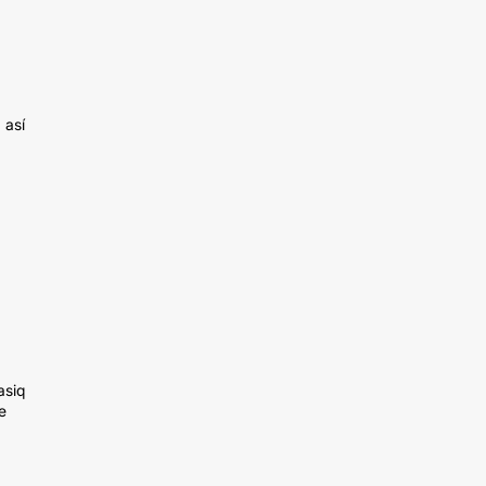
 así
asiq
e