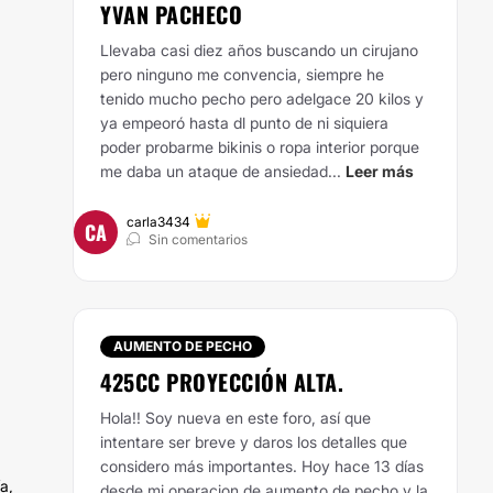
YVAN PACHECO
Llevaba casi diez años buscando un cirujano
pero ninguno me convencia, siempre he
tenido mucho pecho pero adelgace 20 kilos y
ya empeoró hasta dl punto de ni siquiera
poder probarme bikinis o ropa interior porque
me daba un ataque de ansiedad...
Leer más
carla3434
CA
Sin comentarios
AUMENTO DE PECHO
425CC PROYECCIÓN ALTA.
Hola!! Soy nueva en este foro, así que
intentare ser breve y daros los detalles que
considero más importantes. Hoy hace 13 días
a,
desde mi operacion de aumento de pecho y la