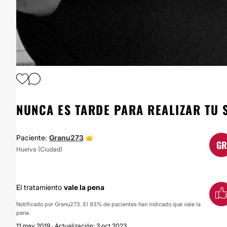
1
/
2
NUNCA ES TARDE PARA REALIZAR TU 
Paciente:
Granu273
GR
Huelva (Ciudad)
El tratamiento
vale la pena
Notificado por Granu273. El 93% de pacientes han indicado que vale la
pena.
11 may 2019 · Actualización: 3 oct 2023