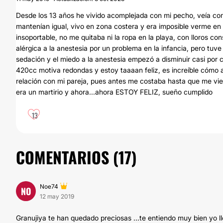
Desde los 13 años he vivido acomplejada con mi pecho, veía co
mantenían igual, vivo en zona costera y era imposible verme en bi
insoportable, no me quitaba ni la ropa en la playa, con lloros c
alérgica a la anestesia por un problema en la infancia, pero tuve
sedación y el miedo a la anestesia empezó a disminuir casi por
420cc motiva redondas y estoy taaaan feliz, es increíble cómo alg
relación con mi pareja, pues antes me costaba hasta que me vier
era un martirio y ahora...ahora ESTOY FELIZ, sueño cumplido
13
COMENTARIOS (
17
)
Noe74
NO
12 may 2019
Granujiya te han quedado preciosas ...te entiendo muy bien yo l