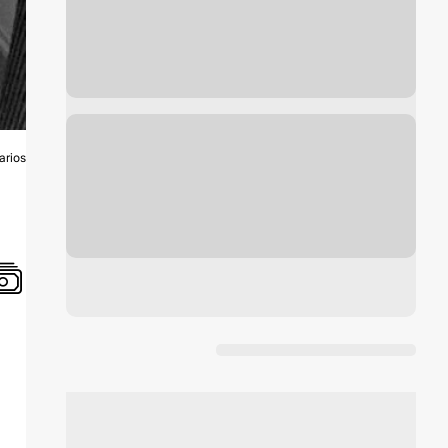
arios
O