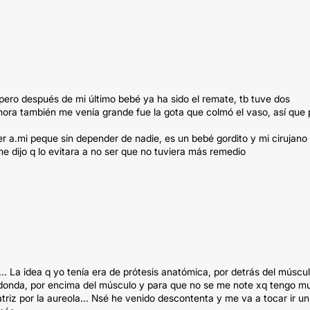
ro después de mi último bebé ya ha sido el remate, tb tuve dos
ahora también me venía grande fue la gota que colmó el vaso, así que 
 a.mi peque sin depender de nadie, es un bebé gordito y mi cirujano
me dijo q lo evitara a no ser que no tuviera más remedio
... La idea q yo tenía era de prótesis anatómica, por detrás del múscu
 redonda, por encima del músculo y para que no se me note xq tengo m
atriz por la aureola... Nsé he venido descontenta y me va a tocar ir un