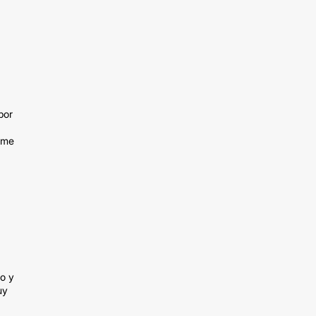
por
 me
lo y
uy