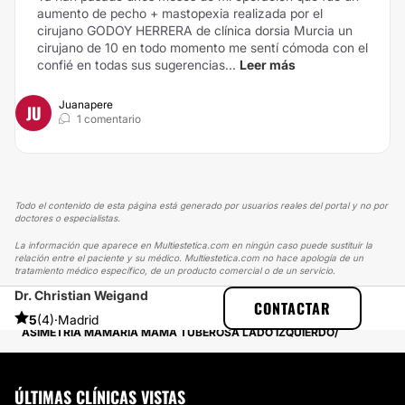
aumento de pecho + mastopexia realizada por el
cirujano GODOY HERRERA de clínica dorsia Murcia un
cirujano de 10 en todo momento me sentí cómoda con el
confié en todas sus sugerencias...
Leer más
Juanapere
JU
1 comentario
Todo el contenido de esta página está generado por usuarios reales del portal y no por
doctores o especialistas.
La información que aparece en Multiestetica.com en ningún caso puede sustituir la
relación entre el paciente y su médico. Multiestetica.com no hace apología de un
tratamiento médico específico, de un producto comercial o de un servicio.
Dr. Christian Weigand
MULTIESTETICA
EXPERIENCIAS
CONTACTAR
EXPERIENCIAS REALES SOBRE AUMENTO DE PECHO
5
(4)
·
Madrid
ASIMETRÍA MAMARIA MAMA TUBEROSA LADO IZQUIERDO
ÚLTIMAS CLÍNICAS VISTAS