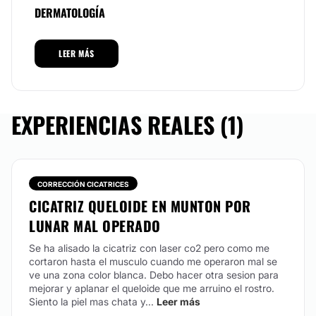
DERMATOLOGÍA
ofrecemos bonos de 6 y 12 sesiones con suculentos
descuentos para así optimizar los resultados tan
deseados.
Tratamiento antiacné
LEER MÁS
Posibilidad de videoconsulta:
No
MEDICINA ESTÉTICA
Financiación o facilidades de pago:
EXPERIENCIAS REALES (1)
No
Skinbooster
CORRECCIÓN CICATRICES
CICATRIZ QUELOIDE EN MUNTON POR
LUNAR MAL OPERADO
Se ha alisado la cicatriz con laser co2 pero como me
cortaron hasta el musculo cuando me operaron mal se
ve una zona color blanca. Debo hacer otra sesion para
mejorar y aplanar el queloide que me arruino el rostro.
Siento la piel mas chata y...
Leer más