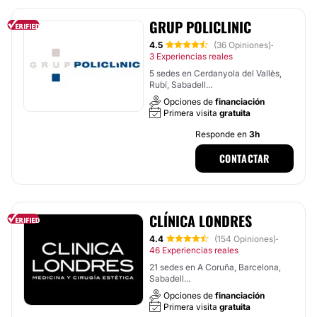
GRUP POLICLINIC
4.5
(36 Opiniones)
·
3 Experiencias reales
5 sedes en Cerdanyola del Vallès,
Rubí, Sabadell...
Opciones de
financiación
Primera visita
gratuita
Responde en
3h
CONTACTAR
CLÍNICA LONDRES
4.4
(154 Opiniones)
·
46 Experiencias reales
21 sedes en A Coruña, Barcelona,
Sabadell...
Opciones de
financiación
Primera visita
gratuita