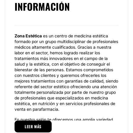
INFORMACIÓN
Zona Estética
es un centro de medicina estética
formado por un grupo multidisciplinar de profesionales
médicos altamente cualificados. Gracias a nuestra
labor en el sector, hemos logrado realizar los
tratamientos más innovadores en el campo de la
salud y la estética, con el objetivo de conseguir el
bienestar de las personas. Estamos comprometidos
con nuestros clientes y queremos ofrecerles los
mejores tratamientos con garantias de calidad, siendo
referente del sector estético ofreciendo una atención
totalmente personalizada por parte de nuestro grupo
de profesionales que especializados en medicina
estética, en nutrición y en servicios profesionales de
venta en parafarmacia.
En nuestro salón te ofrecemos una amplia variedad
de productos y tratamientos como dietas, consejos
LEER MÁS
nutricionales, depilación con cera tibia y cera