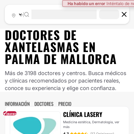
Ha habido un error
Inténtalo de 
|
DOCTORES DE
XANTELASMAS
EN
PALMA DE MALLORCA
Más de 3198 doctores y centros. Busca médicos
y clínicas recomendados por pacientes reales,
conoce su experiencia y elige con confianza.
INFORMACIÓN
DOCTORES
PRECIO
CLÍNICA LASERY
Medicina estética, Dermatología,
ver
más
4.7
(17 Opiniones)