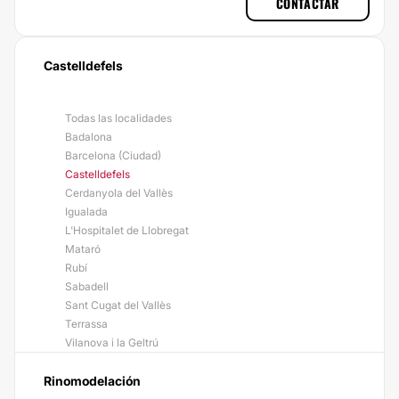
CONTACTAR
Castelldefels
Todas las localidades
Badalona
Barcelona (Ciudad)
Castelldefels
Cerdanyola del Vallès
Igualada
L'Hospitalet de Llobregat
Mataró
Rubí
Sabadell
Sant Cugat del Vallès
Terrassa
Vilanova i la Geltrú
Rinomodelación