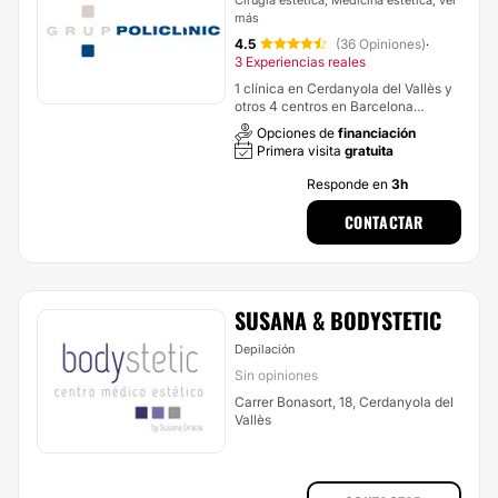
Cirugía estética, Medicina estética,
ver
más
4.5
(36 Opiniones)
·
3 Experiencias reales
1 clínica en Cerdanyola del Vallès y
otros 4 centros en Barcelona
(provincia)
Opciones de
financiación
Primera visita
gratuita
Responde en
3h
CONTACTAR
SUSANA & BODYSTETIC
Depilación
Sin opiniones
Carrer Bonasort, 18, Cerdanyola del
Vallès