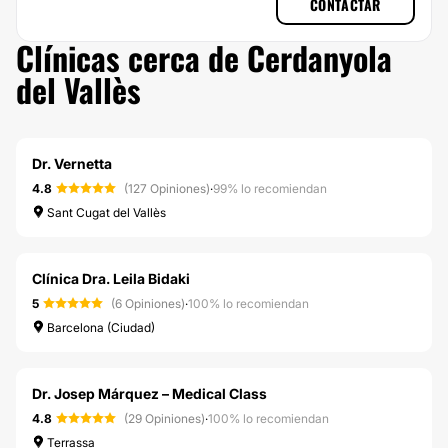
CONTACTAR
Clínicas cerca de Cerdanyola
del Vallès
Dr. Vernetta
4.8
(127 Opiniones)
·
99% lo recomiendan
Sant Cugat del Vallès
Clínica Dra. Leila Bidaki
5
(6 Opiniones)
·
100% lo recomiendan
Barcelona (Ciudad)
Dr. Josep Márquez – Medical Class
4.8
(29 Opiniones)
·
100% lo recomiendan
Terrassa