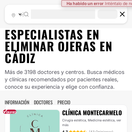
Ha habido un error
Inténtalo de 
|
ESPECIALISTAS EN
ELIMINAR OJERAS EN
CÁDIZ
Más de 3198 doctores y centros. Busca médicos
y clínicas recomendados por pacientes reales,
conoce su experiencia y elige con confianza.
INFORMACIÓN
DOCTORES
PRECIO
CLÍNICA MONTECARMELO
Cirugía estética, Medicina estética,
ver
más
4.7
(43 Opiniones)