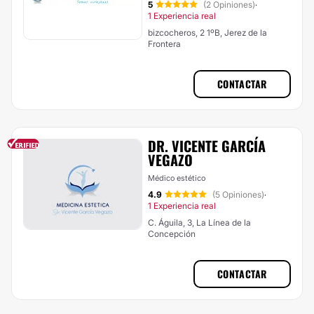
5
(2 Opiniones)
·
1 Experiencia real
bizcocheros, 2 1ºB, Jerez de la
Frontera
CONTACTAR
DR. VICENTE GARCÍA
VEGAZO
Médico estético
4.9
(5 Opiniones)
·
1 Experiencia real
C. Águila, 3, La Línea de la
Concepción
CONTACTAR