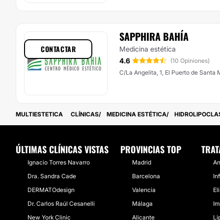
SAPPHIRA BAHÍA
CONTACTAR
Medicina estética
4.6
(10 Opiniones)
C/La Angelita, 1, El Puerto de Santa 
MULTIESTETICA
CLÍNICAS
MEDICINA ESTÉTICA
HIDROLIPOCLA
ÚLTIMAS CLÍNICAS VISTAS
PROVINCIAS TOP
TRAT
Ignacio Torres Navarro
Madrid
An
Dra. Sandra Cade
Barcelona
In
DERMATOdesign
Valencia
El
Dr. Carlos Raúl Cesanelli
Málaga
Im
New York Clinic
Alicante
Li