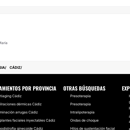
María
SIA
CÁDIZ
AMIENTOS POR PROVINCIA
OTRAS BÚSQUEDAS
EXP
tiaging Cádiz
Presoterapia
filraciones dérmicas Cádiz
Presoterapia
iminación arrugas Cádiz
Intralipoterapia
plantes faciales inyectables Cádiz
Ondas de choque
podistrofia ginecoide Cádiz
Hilos de sustentación facial