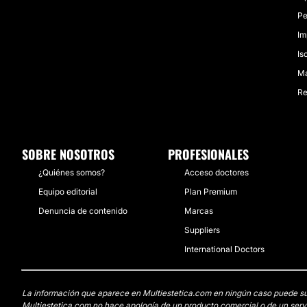
Pe
Im
Is
Ma
Re
SOBRE NOSOTROS
PROFESIONALES
¿Quiénes somos?
Acceso doctores
Equipo editorial
Plan Premium
Denuncia de contenido
Marcas
Suppliers
International Doctors
La información que aparece en Multiestetica.com en ningún caso puede susti
Multiestetica.com no hace apología de un producto comercial o de un servi