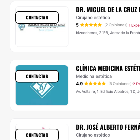
DR. MIGUEL DE LA CRUZ 
CONTACTAR
Cirujano estético
5
·
(2 Opiniones)
1 Expe
bizcocheros, 2 1ºB, Jerez de la Front
CLÍNICA MEDICINA ESTÉT
CONTACTAR
Medicina estética
4.9
·
(5 Opiniones)
2 Ex
Av. Voltaire, 1. Edificio Albatros, 1 D,
DR. JOSÉ ALBERTO FERN
CONTACTAR
Cirujano estético