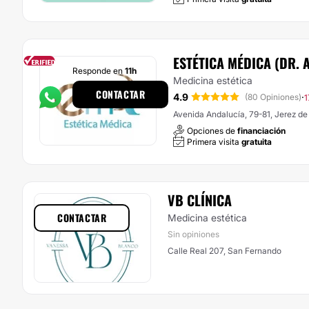
ESTÉTICA MÉDICA (DR.
Responde en
11h
Medicina estética
CONTACTAR
4.9
·
(80 Opiniones)
1
Avenida Andalucía, 79-81, Jerez de 
Opciones de
financiación
Primera visita
gratuita
VB CLÍNICA
CONTACTAR
Medicina estética
Sin opiniones
Calle Real 207, San Fernando