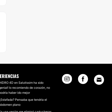
ERIENCIAS
HIDRO 4D en Salutissim ha sido
genial! lo recomiendo de corazón, no
podría haber ido mejor
¿Estafada? Pensaba que tendría el
abdomen plano
En una sesión me eliminó cartucheras